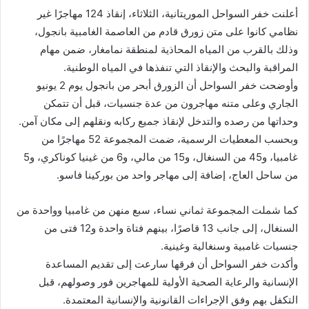
أعلنت خفر السواحل الموريتانية، الثلاثاء، إنقاذ 124 مهاجرًا غير
نظامي كانوا على متن زورق قادم من العاصمة الغامبية بانجول،
وذلك بالقرب من المياه المحاذية لمنطقة نمامغار، ضمن مهام
المراقبة والبحث والإنقاذ التي تنفذها في المياه الوطنية.
وأوضحت خفر السواحل أن الزورق أبحر من بانجول يوم 2 يونيو
الجاري وعلى متنه مهاجرون من عدة جنسيات، قبل أن تتمكن
وحداتها من رصده والتدخل لإنقاذ جميع ركابه ونقلهم إلى مكان آمن.
وبحسب المعطيات الرسمية، ضمت المجموعة 52 مهاجرًا من
غامبيا، و45 من السنغال، و15 من مالي، و6 من غينيا كوناكري، و5
من ساحل العاج، إضافة إلى مهاجر واحد من بوركينا فاسو.
كما شملت المجموعة ثماني نساء، سبع منهن من غامبيا وواحدة من
السنغال، إلى جانب 13 قاصرًا، بينهم فتاة واحدة و12 فتى من
جنسيات غامبية وسنغالية وغينية.
وأكدت خفر السواحل أن فرقها سارعت إلى تقديم المساعدة
الإنسانية والرعاية الصحية الأولية للمهاجرين فور وصولهم، قبل
التكفل بهم وفق الإجراءات القانونية والإنسانية المعتمدة.