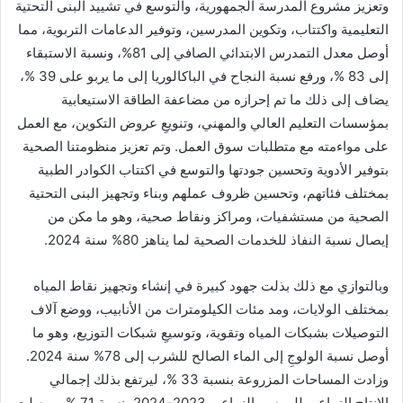
وتعزيز مشروع المدرسة الجمهورية، والتوسع في تشييد البنى التحتية
التعليمية واكتتاب، وتكوين المدرسين، وتوفير الدعامات التربوية، مما
أوصل معدل التمدرس الابتدائي الصافي إلى 81%، ونسبة الاستبقاء
إلى 83 %، ورفع نسبة النجاح في الباكالوريا إلى ما يربو على 39 %،
يضاف إلى ذلك ما تم إحرازه من مضاعفة الطاقة الاستيعابية
بمؤسسات التعليم العالي والمهني، وتنويعِ عروض التكوين، مع العمل
على مواءمته مع متطلبات سوق العمل. وتم تعزيز منظومتنا الصحية
بتوفير الأدوية وتحسين جودتها والتوسع في اكتتاب الكوادر الطبية
بمختلف فئاتهم، وتحسين ظروف عملهم وبناء وتجهيز البنى التحتية
الصحية من مستشفيات، ومراكز ونقاط صحية، وهو ما مكن من
إيصال نسبة النفاذ للخدمات الصحية لما يناهز 80% سنة 2024.
وبالتوازي مع ذلك بذلت جهود كبيرة في إنشاء وتجهيز نقاط المياه
بمختلف الولايات، ومد مئات الكيلومترات من الأنابيب، ووضع آلاف
التوصيلات بشبكات المياه وتقوية، وتوسيعِ شبكات التوزيع، وهو ما
أوصل نسبة الولوجِ إلى الماء الصالح للشرب إلى 78% سنة 2024.
وزادت المساحات المزروعة بنسبة 33 %، ليرتفع بذلك إجمالي
الإنتاج الزراعي للموسم الزراعي 2023-2024 بنسبة 71 %، ووصلت