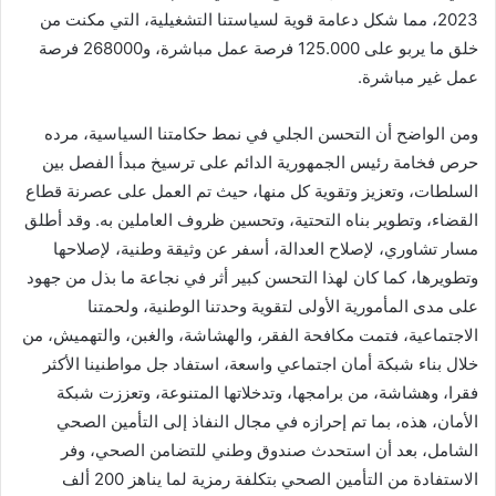
2023، مما شكل دعامة قوية لسياستنا التشغيلية، التي مكنت من
خلق ما يربو على 125.000 فرصة عمل مباشرة، و268000 فرصة
عمل غير مباشرة.
ومن الواضح أن التحسن الجلي في نمط حكامتنا السياسية، مرده
حرص فخامة رئيس الجمهورية الدائم على ترسيخ مبدأ الفصل بين
السلطات، وتعزيز وتقوية كل منها، حيث تم العمل على عصرنة قطاع
القضاء، وتطوير بناه التحتية، وتحسين ظروف العاملين به. وقد أطلق
مسار تشاوري، لإصلاح العدالة، أسفر عن وثيقة وطنية، لإصلاحها
وتطويرها، كما كان لهذا التحسن كبير أثر في نجاعة ما بذل من جهود
على مدى المأمورية الأولى لتقوية وحدتنا الوطنية، ولحمتنا
الاجتماعية، فتمت مكافحة الفقر، والهشاشة، والغبن، والتهميش، من
خلال بناء شبكة أمان اجتماعي واسعة، استفاد جل مواطنينا الأكثر
فقرا، وهشاشة، من برامجها، وتدخلاتها المتنوعة، وتعززت شبكة
الأمان، هذه، بما تم إحرازه في مجال النفاذ إلى التأمين الصحي
الشامل، بعد أن استحدث صندوق وطني للتضامن الصحي، وفر
الاستفادة من التأمين الصحي بتكلفة رمزية لما يناهز 200 ألف