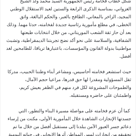
شكل خطاب فخامة رئيس الجمهورية السيد محمد ولد الشيخ
الغزواني، بمناسبة الذكرى الرابعة والستين لعيد الاستقلال الوطني
المجيد، الزاخر بالمعاني، الطافح بالعبر، والحكم البالغة، واثق
الخطى، في مطلع مأمورية رئاسية جديدة لفخامته، حدثا مهما. وذلك
بعد أن حاز ثقة الشعب الموريتاني، من خلال انتخابات طبعتها
الشفافية، والسلاسة على نحو أكد نضج تجربتنا الديمقراطية، وتشبث
مواطنينا بدولة القانون والمؤسسات، باعتبارها ترياقا، للطامحين لغد
أفضل.
حيث استشعر فخامته أحاسيس، ومشاعر أبناء وطننا الحبيب، مدركا
ثقل المسؤولية ومقدرا لها حق قدرها، مراعيا حجم الآمال،
والطموحات المشروعة لكل فرد منهم في الظفر بعيش كريم،
واطمئنان على حاضره ومستقبله.
كما أن عزم فخامته على مواصلة مسيرة البناء والتطور، التي
جسدتها الإنجازات الشاهدة خلال المأمورية الأولى، مكنت من إرساء
دعائم جسر العبور الآمن ببلدنا إلى مستقبل أفضل من خلال ما تم
تحقيقه من إنجازات لمس المواطن أثرها الإيجابي في حياته اليومية