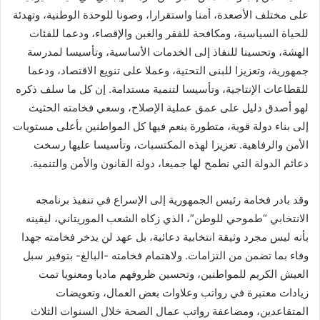
على مختلف الأصعدة، أمنا واستقرارا، وصونا للوحدة الوطنية، وتهدئة
للحياة السياسية، ومكافحة للفقر والغبن والإقصاء، ودعما للفئات
الهشة، وتحسينا للنفاذ إلى الخدمات الأساسية، وتأسيسا لمدرسة
جمهورية، وتعزيزا للبنى التحتية، وعملا على تنويع الاقتصاد، ودعما
للقطاعات الإنتاجية، وتأسيسا لتنمية مستدامة. إن كل ما سلف ذكره
لهو أصدق دليل على عمق عملية الإصلاح، وسعي فخامته الحثيث
إلى بناء دولة قوية، متطورة ينعم فيها كل المواطنين بأعلى مستويات
الأمن والرفاهية. تعزيزا لهذه المكتسبات، وتأسيسا عليها رسخت
دعائم الدولة التي نطمح لها جميعا، دولة القانون والأمن والتنمية.
وقد بادر فخامة رئيس الجمهورية إلى الإسراع في تنفيذ برنامجه
الانتخابي “طموحي للوطن”، الذي زكاه الشعب الموريتاني، ليقينه
بأنه ليس مجرد وثيقة انتخابية دعائية، بل عهد لن يدخر فخامته جهدا
وفاء بما تضمن من التزامات. ولاهتمام فخامته -البالغ- بتوفير سبل
العيش الكريم للمواطنين، وتحسين ظروفهم ماديا ومعنويا تمت
زيادات معتبرة في رواتب وعلاوات بعض العمال، وتعويضات
المتقاعدين، ومضاعفة رواتب عمال الصحة خلال السنوات الثلاث