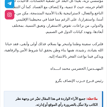
مؤسسي نزيه، بعيدا كل البعد عن تصفية الحسابات. فأعيدت للمال
العام حرمته، حيث لا تنمية، ولا إنصاف مع الفساد. كما أن التنفيذ
الناجع والفعال، لاستراتيجية بلادنا الأمنية المندمجة، مكن من صون
أمننا، واستقرارنا، على الرغم مما فشا في محيطينا الإقليمي
والدولي، من نزاعات، تقوض الاستقرار، وتعيق التنمية، بمختلف
أبعادها، وتهدد كيانات الدول في الصميم.
فلنركب سفينة وطننا ولنبحر بها بسلام، فذلك أولى وأبقى، فقد حبانا
الله بقيادة، رشيدة، همها بناء وطن يحقق لنا شروط الأمن والرفاهية،
ويذكي فينا بواعث الفخر بالانتماء إليه.
المهنــدس/ الحضرمي محمد انــــداه
رئيس فــرع حــزب الإنصاف بگرو
ملاحظة:
جميع الآراء الواردة في هذا المقال تعبّر عن وجهة نظر
الكاتب ولا تمثّل بالضرورة رأي الموقع أو إدارته.