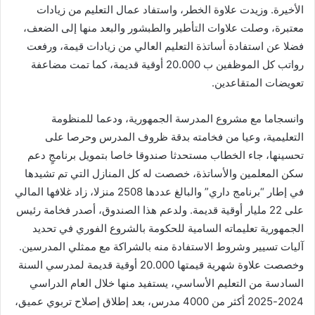
الأخيرة. وزيدت علاوة الخطر، واستفاد عمال التعليم من زيادات
معتبرة، وصلت علاوات التأطير والطبشور والبعد منها إلى الضعف،
فضلا عن استفادة أساتذة التعليم العالي من زيادات قيمة، ورفعت
رواتب كل الموظفين ب 20.000 أوقية قديمة، كما تمت مضاعفة
تعويضات المتقاعدين.
وانسجاما مع مشروع المدرسة الجمهورية، ودعما للمنظومة
التعليمية، وعيا من فخامته بدقة ظروف المدرس وحرصا على
تحسينها، جاء الخطاب مستحدثا صندوقا خاصا بتمويل برنامجٍ دعم
سكن المعلمين والأساتذة، خصصت له كل المنازل التي تم تشيدها
في إطار “برنامج داري” والبالغ عددها 2508 منزلا، زاد غلافها المالي
على 22 مليار أوقية قديمة. ولدعم هذا الصندوق، أصدر فخامة رئيس
الجمهورية تعليماته السامية للحكومة بالشروع الفوري في تحديد
آليات تسيير وشروط الاستفادة منه بالشراكة مع ممثلي المدرسين.
وخصصت علاوة شهرية قيمتها 20.000 أوقية قديمة لمدرسي السنة
السادسة من التعليم الأساسي، يستفيد منها خلال العام الدراسي
2024-2025 أكثر من 4000 مدرس، بعد إطلاق إصلاح تربوي عميق،