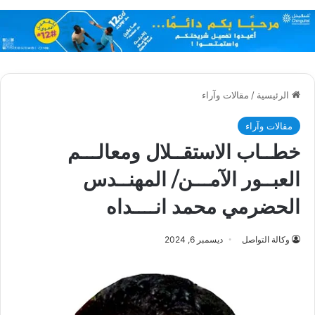
الرئيسية
/
مقالات وآراء
مقالات وآراء
خطــاب الاستقــلال ومعالـــم
العبــور الآمـــن/ المهنــدس
الحضرمي محمد انــــداه
وكالة التواصل
ديسمبر 6, 2024