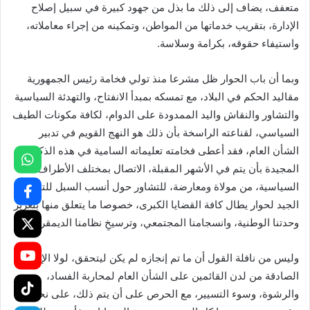
متعفف، يضاف إلى ذلك ما بذل من جهود كبيرة في سبيل إصلاح
الإدارة، بتقريب خدماتها من المواطن، وتمكينه من إجراء معاملاته،
واستيفاء حقوقه، بكرامة وسلاسة.
وبما أن باب الحوار ظل مشرعا منذ تولي فخامة رئيس الجمهورية
مقاليد الحكم في البلاد، مع تمسكه بمبدأ الانفتاح، والتهدئة السياسية
والتشاور والنقاش واليد الممدودة على الدوام، لكافة مكونات الطيف
السياسي، لقناعته الراسخة بأن ذلك هو النهج القويم في تدبير
الشأن العام، فقد أعطى فخامته تعليماته السامية في هذه الذكرى
المجيدة بأن يتم في الأشهر المقبلة، الاتصال بمختلف الأطراف
السياسية، من مولاة ومعارضة، للتشاور حول أنسب السبل للتحضير
الجيد لحوار يطال كافة القضايا الكبرى، خصوصا ما يتعلق منها بتعزيز
وحدتنا الوطنية، وانسجامنا المجتمعي، وترسيخِ نظامنا الديمقراطي.
وليس من نافلة القول أن ما تم إنجازه لم يكن ليتحقق، لولا الإرادة
الصادقة من لدن القائمين على الشأن العام لمحاربة الفساد،
والرشوة، وسوء التسيير، مع الحرص على أن يتم ذلك، على نحو