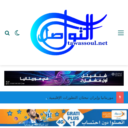
القائمة
بح
الوضع ا
موريتانيا وإيران تبحثان التطورات الإقليمية وتعزيز التعاون بين البلدين