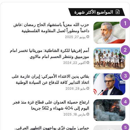
المواضيع الأكثر شهرة
حزب الله معزياً باستشهاد الحاج رمضان :عاش
داعماً ومطوراً لعمل المقاومة الفلسطينية
يونيو 27, 2025
أمم إفريقيا للكرة الشاطئية: موريتانيا تخسر امام
موزمبيق وتنتظر الحسم امام مالاوي
أكتوبر 22, 2024
بقائي يدين الاعتداء الأميركي: إيران عازمة على
اتخاذ التدابير كافة للدفاع عن السيادة الوطنية
مايو 28, 2026
ارتفاع حصيلة العدوان على قطاع غزة منذ فجر
اليوم إلى 404 شهداء و 562 جريحا
مارس 18, 2025
حماس: مليون غزّي يواجهون التطهير العرقي..