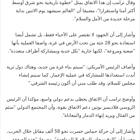
وقال ترامب إن هذا الاتفاق يمثل “خطوة تاريخية نحو شرق أوسط
أكثر أمنا واستقرارا”، مضيفا أن “العالم سيشهد يوم الاثنين بداية
مرحلة جديدة من الأمل والسلام”.
وأشار إلى أن الجهود لا تقتصر على الأحياء فقط، بل تشمل أيضا
استعادة نحو 28 جثة من تحت الأرض في غزة، واصفا العملية بأنها
“صعبة ومروعة”، لكنها جارية “بكل جدية وبمشاركة أطراف متعددة”.
وأضاف الرئيس الأمريكي: “سيتم بناء غزة من جديد، وهناك دول ثرية
أبدت استعدادها للمشاركة في عملية الإعمار. كما سيتم إنشاء
مجلس للسلام، وقد طلب مني أن أكون رئيسه الشرفي.”
وأوضح ترامب أن الاتفاق يحظى بدعم دولي واسع، مؤكدا أن الرئيس
الروسي فلاديمير بوتين دعم الاتفاق بقوة، وأن المجتمع الدولي “سئم
من القتال ويريد إنهاء الدمار والمعاناة”.
وأشار إلى أن حركة حماس خسرت نحو 58 ألف مقاتل خلال الحرب،
معتبرا أن “الوقت حان للسلام لا للمواجهة”، مضيفا: “هذه الصفقة