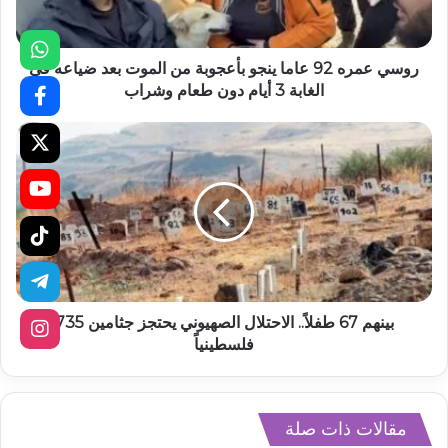
روسي عمره 92 عاما ينجو بأعجوبة من الموت بعد ضياعه في
الغابة 3 أيام دون طعام وشراب
بينهم 67 طفلاً.. الاحتلال الصهيوني يحتجز جثامين 735
فلسطينياً
مقالات ذات صلة