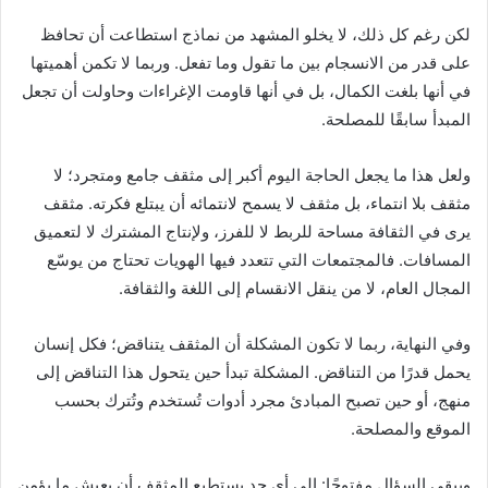
لكن رغم كل ذلك، لا يخلو المشهد من نماذج استطاعت أن تحافظ
على قدر من الانسجام بين ما تقول وما تفعل. وربما لا تكمن أهميتها
في أنها بلغت الكمال، بل في أنها قاومت الإغراءات وحاولت أن تجعل
المبدأ سابقًا للمصلحة.
ولعل هذا ما يجعل الحاجة اليوم أكبر إلى مثقف جامع ومتجرد؛ لا
مثقف بلا انتماء، بل مثقف لا يسمح لانتمائه أن يبتلع فكرته. مثقف
يرى في الثقافة مساحة للربط لا للفرز، ولإنتاج المشترك لا لتعميق
المسافات. فالمجتمعات التي تتعدد فيها الهويات تحتاج من يوسّع
المجال العام، لا من ينقل الانقسام إلى اللغة والثقافة.
وفي النهاية، ربما لا تكون المشكلة أن المثقف يتناقض؛ فكل إنسان
يحمل قدرًا من التناقض. المشكلة تبدأ حين يتحول هذا التناقض إلى
منهج، أو حين تصبح المبادئ مجرد أدوات تُستخدم وتُترك بحسب
الموقع والمصلحة.
ويبقى السؤال مفتوحًا: إلى أي حد يستطيع المثقف أن يعيش ما يؤمن