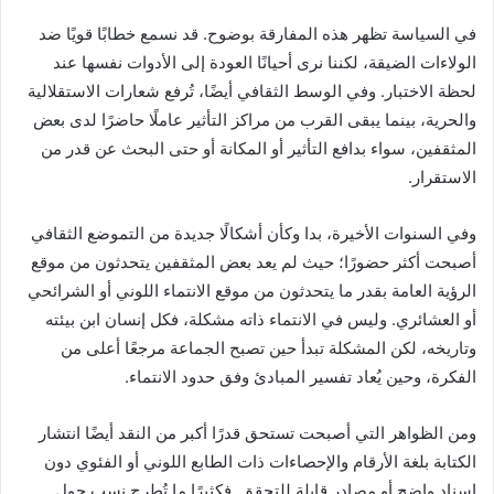
في السياسة تظهر هذه المفارقة بوضوح. قد نسمع خطابًا قويًا ضد
الولاءات الضيقة، لكننا نرى أحيانًا العودة إلى الأدوات نفسها عند
لحظة الاختبار. وفي الوسط الثقافي أيضًا، تُرفع شعارات الاستقلالية
والحرية، بينما يبقى القرب من مراكز التأثير عاملًا حاضرًا لدى بعض
المثقفين، سواء بدافع التأثير أو المكانة أو حتى البحث عن قدر من
الاستقرار.
وفي السنوات الأخيرة، بدا وكأن أشكالًا جديدة من التموضع الثقافي
أصبحت أكثر حضورًا؛ حيث لم يعد بعض المثقفين يتحدثون من موقع
الرؤية العامة بقدر ما يتحدثون من موقع الانتماء اللوني أو الشرائحي
أو العشائري. وليس في الانتماء ذاته مشكلة، فكل إنسان ابن بيئته
وتاريخه، لكن المشكلة تبدأ حين تصبح الجماعة مرجعًا أعلى من
الفكرة، وحين يُعاد تفسير المبادئ وفق حدود الانتماء.
ومن الظواهر التي أصبحت تستحق قدرًا أكبر من النقد أيضًا انتشار
الكتابة بلغة الأرقام والإحصاءات ذات الطابع اللوني أو الفئوي دون
إسناد واضح أو مصادر قابلة للتحقق. فكثيرًا ما تُطرح نسب حول