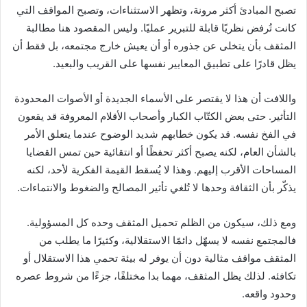
تصبح المبادئ أكثر مرونة، وتظهر الاستثناءات، وتصبح المواقف التي
كانت تُرفض نظريًا قابلة للتبرير عمليًا. وليس المقصود هنا مطالبة
المثقف بأن يتخلى عن جذوره أو أن يعيش خارج مجتمعه، بل فقط أن
يظل قادرًا على تطبيق المعايير نفسها على القريب والبعيد.
واللافت أن هذا لا يقتصر على الأسماء الجديدة أو الأصوات المحدودة
التأثير. حتى بعض الكتّاب الكبار وأصحاب الأقلام المعروفة قد يقعون
في الفخ نفسه. قد يكون خطابهم شديد الوضوح عندما يتعلق الأمر
بالشأن العام، لكنه يصبح أكثر تحفظًا أو انتقائية حين تمس القضايا
المساحات الأقرب إليهم. وهذا لا يُسقط القيمة الفكرية لأحد، لكنه
يذكّر بأن الثقافة وحدها لا تُلغي تأثير المصالح والضغوط والانتماءات.
ومع ذلك، سيكون من الظلم تحميل المثقف وحده كل المسؤولية.
فالمجتمع نفسه لا يسهّل دائمًا الاستقلالية، وكثيرًا ما يطلب من
المثقف مواقف مثالية دون أن يوفر له بيئة تحمي هذا الاستقلال أو
تكافئه. لذلك يظل المثقف، مهما بدا مختلفًا، جزءًا من شروط عصره
وحدود واقعه.