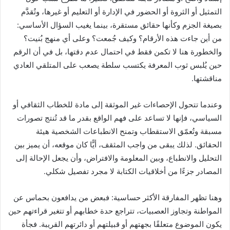
التمثيل أو الثروة أو الحضور في الإدارة أو التعليم أو غيرها، وتُقدَّم
بصيغة الجزم وكأنها حقائق مستقرة، بينما يغيب السؤال الأساسي:
من أين جاءت هذه الأرقام؟ وكيف جُمعت؟ وعلى أي منهج بُنيت؟
والخطورة هنا لا تكمن فقط في احتمال عدم دقتها، بل في أن الرقم
حين يُلبس ثوب المعرفة يكتسب سلطة يصعب على المتلقي العادي
مناقشتها.
وعندما تتحول الإحصاءات غير الموثقة إلى مادة للخطاب الثقافي أو
السياسي، فإنها لا تساعد على فهم الواقع بقدر ما قد تُنتج تصورات
مسبقة وتُعمّق الاستقطاب وتمنح الانطباعات الشخصية هيئة
الحقائق. لذلك يبقى من واجب المثقف، أيًّا كان موقعه، أن يميز بين
التحليل والانطباع، وبين المعلومة والافتراض، وأن يجعل الإحالة إلى
المصادر جزءًا من أخلاقيات الكتابة لا مجرد تفصيل شكلي.
وهنا تظهر المفارقة الأكثر حساسية: فبعض من يدافعون بحماس عن
المواطنة وتجاوز العصبيات، تتراجع حدة خطابهم أو تتغير قراءتهم حين
يكون الموضوع متعلقًا بجهتهم أو قبيلتهم أو دائرتهم القريبة. فجأة