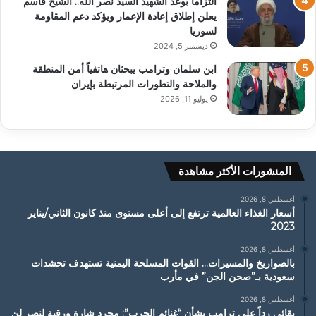
التزاماً بوعد الشهيد السيد نصر الله.. الشيخ قاسم
يعلن إطلاق إعادة الإعمار ويؤكد دعم المقاومة
لسوريا
ديسمبر 5, 2024
ابن سلمان وترامب يبحثان هاتفياً أمن المنطقة
والملاحة والتطورات المرتبطة بإيران
يوليو 11, 2026
المنشورات الأكثر مشاهدة
أغسطس 8, 2026
أسعار الغذاء العالمية ترتفع إلى أعلى مستوى منذ كانون الثاني/يناير
2023
أغسطس 8, 2026
بالصواريخ والمسيرات… القوات المسلحة اليمنية تستهدف تحشدات
سعودية بـ”صحن الجن” في مأرب
أغسطس 8, 2026
بقائي رداً على ترامب بشأن “غنائم الحرب”: مجرد شارة ورقية لنصر لن