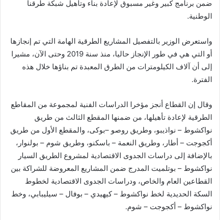
ضمن برنامج كبير وغير مسبوق لإعادة بناء وتأهيل شبكة طرقنا
الوطنية.
واستعرض الوزير بالتفصيل المشاريع الطرقية الهامة التي تم إنجازها
أو التي هي في طور الإنجاز حاليا، منذ سنة 2019 وحتى الآن، مشيرا
إلى أن آلاف الكيلومترات من الطرق المعبدة تم بناؤها خلال هذه
الفترة.
وقال إن القطاع أنجز مؤخرا الدراسات الفنية لمجموعة من المقاطع
الطرقية لإعادة تأهيلها، من ضمنها المقطع الثالث من طريق
نواكشوط – نواذيبو، وطريق روصو –بوكى، والمقطع الأول من طريق
أكجوجت – أطار، وطريق النعمة – باسكنو، وطريق شوم – بولنوار،
بالإضافة إلى دراسات الجدوى الاقتصادية لمشروع الطريق السيار
نواكشوط – بوتلميت المدرج ضمن المشاريع المعروضة للشراكة بين
القطاعين العام والخاص، ودراسات الجدوى الاقتصادية لخطوط
السكة الحديدية لخط نواكشوط – كيهيدي – بوفال – سيليبابي، وخط
نواكشوط – أكجوجت – شوم.