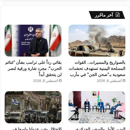
آخر ماحُرر
بالصواريخ والمسيرات… القوات
بقائي رداً على ترامب بشأن “غنائم
المسلحة اليمنية تستهدف تحشدات
الحرب”: مجرد شارة ورقية لنصر
سعودية بـ”صحن الجن” في مأرب
لن يتحقق أبداً
أغسطس 8, 2026
أغسطس 8, 2026
الوزير الأول والسفير الجزائري
الاحتلال يشن عدوانا واسعا في