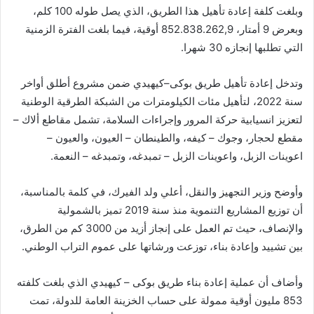
وبلغت كلفة إعادة تأهيل هذا الطريق، الذي يصل طوله 100 كلم،
وبعرض 9 أمتار، 852.838.262,9 أوقية، فيما بلغت الفترة الزمنية
التي تطلبها إنجازه 30 شهرا.
وتدخل إعادة تأهيل طريق بوكى–كيهيدي ضمن مشروع أطلق أواخر
سنة 2022، لتأهيل مئات الكيلومترات من الشبكة الطرقية الوطنية
لتعزيز انسيابية حركة المرور وإجراءات السلامة، تشمل مقاطع ألاك –
مقطع لحجار، وجوك – كيفه، والطينطان – العيون، والعيون –
اعوينات الزبل، واعوينات الزبل – تمبدغه، وتمبدغه – النعمة.
وأوضح وزير التجهيز والنقل، أعلي ولد الفيرك، في كلمة بالمناسبة،
أن توزيع المشاريع التنموية منذ سنة 2019 تميز بالشمولية
والإنصاف، حيث تم العمل على إنجاز أزيد من 3000 كم من الطرق،
بين تشييد وإعادة بناء، توزعت ورشاتها على عموم التراب الوطني.
وأضاف أن عملية إعادة بناء طريق بوكى – كيهيدي الذي بلغت كلفته
853 مليون أوقية ممولة على حساب الخزينة العامة للدولة، تمت