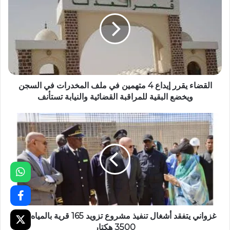
القضاء يقرر إيداع 4 متهمين في ملف المخدرات في السجن
ويخضع البقية للمراقبة القضائية والنيابة تستأنف
غزواني يتفقد أشغال تنفيذ مشروع تزويد 165 قرية بالمياه وري
3500 هكتار