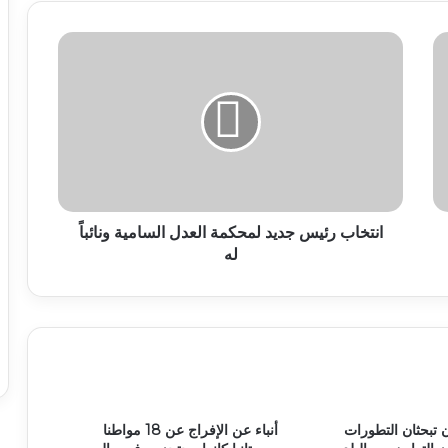
انتخاب رئيس جديد لمحكمة العدل السامية ونائباً
له
ان تبحثان التطورات
أنباء عن الإفراج عن 18 مواطنا