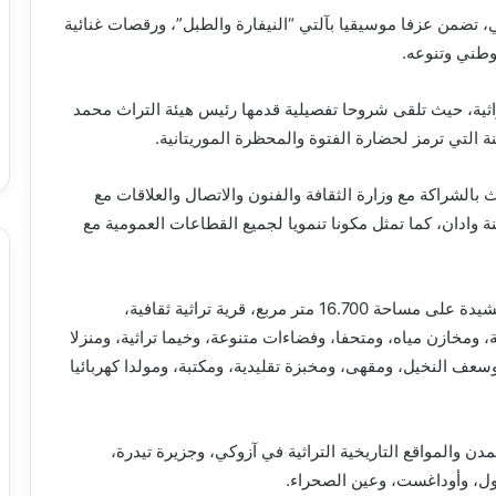
 تضمن عزفا موسيقيا بآلتي “النيفارة والطبل”، ورقصات غنائية
وطني وتنوعه.
ثية، حيث تلقى شروحا تفصيلية قدمها رئيس هيئة التراث محمد
التي ترمز لحضارة الفتوة والمحظرة الموريتانية.
ث بالشراكة مع وزارة الثقافة والفنون والاتصال والعلاقات مع
ة وادان، كما تمثل مكونا تنمويا لجميع القطاعات العمومية مع
وتضم هذه المدينة، الأولى من نوعها في موريتانيا، والمشيدة على مساحة 16.700 متر مربع، قرية تراثية ثقافية،
ومخازن مياه، ومتحفا، وفضاءات متنوعة، وخيما تراثية، ومنزلا
سعف النخيل، ومقهى، ومخبزة تقليدية، ومكتبة، ومولدا كهربائيا
دن والمواقع التاريخية التراثية في آزوكي، وجزيرة تيدرة،
ول، وأوداغست، وعين الصحراء.