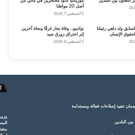
ز التعاون بين البلدين
موريتانيا كانوا محتجزين في مالي من
أصل 20 مواطنا
أغسطس 7, 2026
لسابق ولد داهي رئيسًا
نواذيبو… وفاة بحار غرقًا ونجاة آخرين
لحقوق الإنسان
إثر احتراق زورق صيد
أغسطس 6, 2026
آ
ضمان تنفيذ إصلاحات فعالة ومستدامة
وزير
 بين البلدين
المس
مشترك