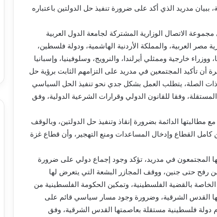
، ببيان مدريد الذي أكد على ضرورة تنفيذ حل الدولتين باعتباره
مجموعة الاتصال الوزارية المشتركة لجامعة الدول العربية
ة مصر العربية، والمملكة الأردنية الهاشمية، ودولة فلسطين،
 ووزراء خارجية وممثلي أيرلندا، والنرويج، وسلوفينيا، وإسبانيا
برة أن تأكيد المجتمعين في مدريد على التزامهم الثابت برؤية حل
ة ذات الصلة، يتطلب العمل بشكل جدي نحو تنفيذ الحل السياسي
ة المستقلة، وفقا للقانون الدولي وقرارات الشرعية الدولية، وفق
ع مطالبتها الدائمة بضرورة إنقاذ وتنفيذ حل الدولتين، وبالوقف
ن كامل القطاع وإدخال المساعدات ومنع التهجير، وأن قطاع غزة
ها المجتمعون في مدريد، تؤكد وجود إجماع دولي على ضرورة
 رفح حتى جنين، ووقف المجازر البشعة التي يتعرض لها
 الخاصة بالقضية الفلسطينية، وتمكين الحكومة الفلسطينية من
 فيها القدس الشرقية، وضرورة وجود مسار سياسي قائم على
قيام دولة فلسطينية مستقلة بعاصمتها القدس الشرقية، وفق