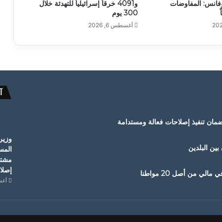
فانس: المفاوضات
و4091 خرقاً إسرائيلياً للتهدئة خلال
300 يوم
أغسطس 6, 2026
آ
ضمان تنفيذ إصلاحات فعالة ومستدامة
وزير
 بين البلدين
المس
مشترك
إصلا
أغسطس