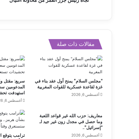
نجاة رئيس جزر القمر من محاولة اغتيال
مقالات ذات صلة
“مجلس السلام” يمنح أول عقد بناء في
سريع: مقتل وإ
غزة لقاعدة عسكرية للقوات المغربية
المدعومين سعو
استهدفت تحشي
أغسطس 6, 2026
أغسطس 6, 2026
معاريف: حزب الله غير قواعد اللعبة
وما حصل في مجدل زون غير جيد لـ
“إسرائيل”..
ترامب يتوقع ات
أغسطس 6, 2026