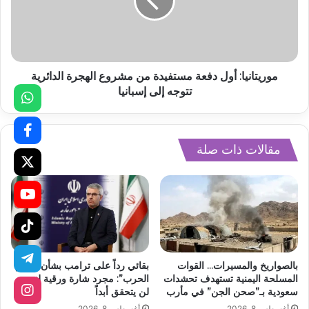
موريتانيا: أول دفعة مستفيدة من مشروع الهجرة الدائرية
تتوجه إلى إسبانيا
مقالات ذات صلة
بالصواريخ والمسيرات… القوات
بقائي رداً على ترامب بشأن “غنائم
المسلحة اليمنية تستهدف تحشدات
الحرب”: مجرد شارة ورقية لنصر
سعودية بـ”صحن الجن” في مأرب
لن يتحقق أبداً
أغسطس 8, 2026
أغسطس 8, 2026