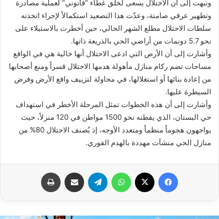
ونبهت إلى أن الاحتلال يسعى لخلق غطاء “قانوني” لعملية مصادرة
وتطهير عرقي صامتة، وعدّت هذا التصعيد استكمالاً لإجراء اتخذته
سلطات الاحتلال مطلع الشهر الحالي، حين أخطرت بالاستيلاء على
نحو 5.7 دونمات من أراضي الحي بالذريعة ذاتها.
وأشارت إلى أن الأرض التي ادعى الاحتلال أنها خالية هي في الواقع
مساحات تضم ركام منازل مأهولة هدمها الاحتلال قسراً ومنع أصحابها
من إعادة بنائها أو استغلالها، في محاولة لتزييف واقع الأرض وفرض
السيطرة عليها.
وأشارت إلى أن هذه الخطوات تمثل المرحلة الأخطر في استهداف
حي البستان، الذي يقطنه نحو 1500 مواطن في 120 منزلاً، حيث
يواجهون هجوماً منظماً ومتعدد الأوجه، إذ يُصنف الاحتلال 80% من
منازل الحي منشآت مهددة بالهدم الفوري.
فيسبوك
X
واتساب
تيلقرام
مشاركة عبر البريد
طباعة