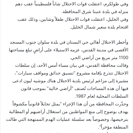
وفي طولكرم، اعتقلت قوات الاحتلال شاباً فلسطينياً عقب دهم
منزله في بلدة عنبتا شرق المحافظة.
وفي الخليل، اعتقلت قوات الاحتلال طفلاً وشابين، وذلك عقب
اقتحام بلدة سعير شمال الخليل.
وأخطر الاحتلال أهالي حي البستان في بلدة سلوان جنوب المسجد
الأقصى في مدينة القدس، عزمه الاستيلاء على أراضٍ تبلغ مساحتها
1100 متر مربع من أراضي الحي.
وقالت محافظة القدس، في بيان مساء أمس الأحد، إن سلطات
الاحتلال تتذرع بإقامة مشروع “تنسيق حدائق ومواقف سيارات”،
مشيرة إلى مزاعم لرئيس بلدية الاحتلال هناك موشيه ليون ادعى
فيها أن هذه المساحات تُصنف “أراضي خالية” بموجب قانون
السلطات المحلية لعام 1987.
وحذّرت المحافظة من أن هذا الإجراء “يمثل تحايلاً قانونياً مكشوفاً
يهدف بوضوح إلى منع المواطنين من استغلال أراضيهم أو المطالبة
بترخيصها، وخصوصاً بعد سلسلة عمليات الهدم الممنهجة التي طالت
المنطقة مؤخراً”.