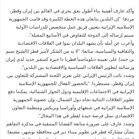
وأكد عارف أهمية بناء أطول نفق بحري في العالم بين إيران وقطر،
مردفا: “إن البلدين يتابعان هذه الخطة الكبيرة وقد قامت الجمهورية
الإسلامية الإيرانية بتعيين فريق عمل متخصص للدراسات الأولية
سيتم إرساله إلى الدوحة للتفاوض في الأسابيع المقبلة”.
وأعرب عن أمله بأن يشهد البلدان نموا في العلاقات الاقتصادية
والثقافية والسياسية، متابعا: “لا بد من الشكر لأمير قطر (الشيخ تميم
بن حمد) على تعيينه دبلوماسيا قطريا ذا خبرة كسفير جديد لدى إيران
ورسالته لتطوير العلاقات السياسية والاقتصادية بين البلدين”.
وشدد نائب الرئيس الإيراني على تعزيز اللجنة المشتركة للتعاون بين
إيران وقطر، مستطردا: “بالحضور الفعال للجمهورية الإسلامية
الإيرانية في الاجتماعات الإقليمية ودول الجوار الشمالية، يمكننا دفع
تطوير العلاقات الثنائية تجاه دول الشمال، وإن عضوية الجمهورية
الإسلامية الإيرانية في شنغهاي وأوراسيا وبريكس ومنظمة التعاون
الاقتصادي تمثل فرصة جيدة لقطر في هذا المجال”.
وشدد عارف على ضرورة متابعة القضايا المتبقية في مذكرة التفاهم
بشأن مشاركة قطر في تطوير ميناء دير في محافظة بوشهر، مضيفا: