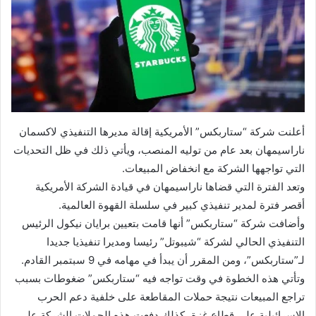
أعلنت شركة “ستاربكس” الأمريكية إقالة مديرها التنفيذي لاكسمان
ناراسيمهان بعد عام من توليه المنصب، ويأتي ذلك في ظل التحديات
التي تواجهها الشركة مع انخفاض المبيعات.
وتعد الفترة التي قضاها ناراسيمهان في قيادة الشركة الأمريكية
أقصر فترة لمدير تنفيذي كبير في سلسلة القهوة العالمية.
وأضافت شركة “ستاربكس” أنها قامت بتعيين برايان نيكول الرئيس
التنفيذي الحالي لشركة “شيبوتل” رئيسا ومديرا تنفيذيا جديدا
لـ”ستاربكس”، ومن المقرر أن يبدأ في مهامه في 9 سبتمبر القادم.
وتأتي هذه الخطوة في وقت تواجه فيه “ستاربكس” ضغوطات بسبب
تراجع المبيعات نتيجة حملات المقاطعة على خلفية دعم الحرب
الإسرائيلية على قطاع غزة، كذلك دفعت هذه الحملات الشركة على