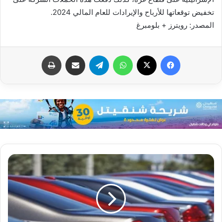
تخفيض توقعاتها للأرباح والإيرادات للعام المالي 2024.
المصدر: رويترز + بلومبرغ
فيسبوك
X
واتساب
تيلقرام
مشاركة عبر البريد
طباعة