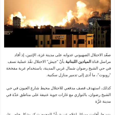
صعّد الاحتلال الصهيوني عدوانه على مدينة غزة، الإثنين، إذ أفاد
مراسل قناة
الميادين اللبنانية
بأنّ “جيش” الاحتلال نفّذ عملية نسف
في حي الشيخ رضوان شمال غربي المدينة، باستخدام عربة مفخخة
“روبوت”، ما أدى إلى تدمير منازل سكنية.
كذلك، استهدف قصف مدفعي للاحتلال محيط شارع العيون في حي
الشيخ رضوان، بالتوازي مع غارات جوية عنيفة على مناطق عدّة في
مدينة غزّة
بدورها، أفادت وسائل إعلام عبرية بأنّ الهجوم يتركز بشكلٍ خاص على