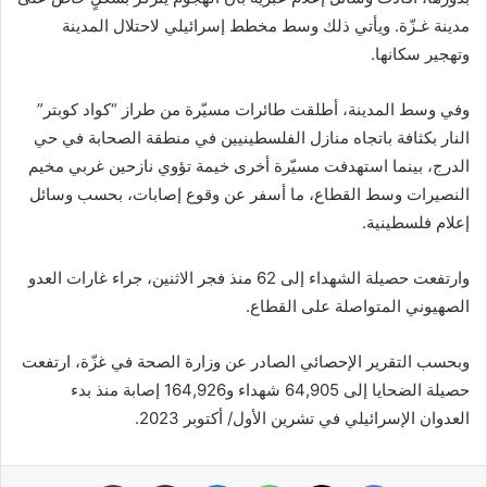
مدينة غـزّة. ويأتي ذلك وسط مخطط إسرائيلي لاحتلال المدينة
وتهجير سكانها.
وفي وسط المدينة، أطلقت طائرات مسيّرة من طراز “كواد كوبتر”
النار بكثافة باتجاه منازل الفلسطينيين في منطقة الصحابة في حي
الدرج، بينما استهدفت مسيّرة أخرى خيمة تؤوي نازحين غربي مخيم
النصيرات وسط القطاع، ما أسفر عن وقوع إصابات، بحسب وسائل
إعلام فلسطينية.
وارتفعت حصيلة الشهداء إلى 62 منذ فجر الاثنين، جراء غارات العدو
الصهيوني المتواصلة على القطاع.
وبحسب التقرير الإحصائي الصادر عن وزارة الصحة في غزّة، ارتفعت
حصيلة الضحايا إلى 64,905 شهداء و164,926 إصابة منذ بدء
العدوان الإسرائيلي في تشرين الأول/ أكتوبر 2023.
فيسبوك
X
واتساب
تيلقرام
مشاركة عبر البريد
طباعة