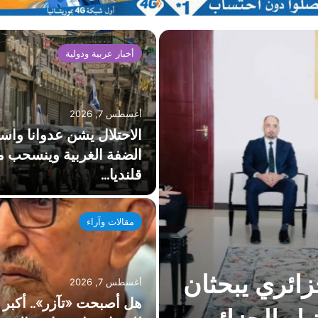
أخبار عربية ودولية
أغسطس 7, 2026
الاحتلال يشن عدوانا واس
الضفة الغربية وينسحب 
قلنديا…
مقالات وآراء
زائري يبحثان
أغسطس 7, 2026
هل أصبحت «تآزر».. أكبر 