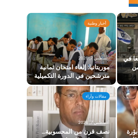
أخبار وطنية
الاقتصاد
عا في
أغسطس 7, 2026
من
موريتانيا: إلغاء امتحان ثمانية
مترشحين في الدورة التكميلية
مقالات وآراء
أغسطس 8, 2026
أسعار
أغسطس 7, 2026
مستوى
بؤرة
نصف قرن من المحسوبية…