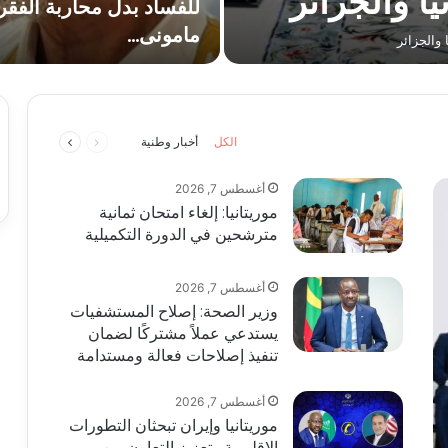
يا والجزائر
للفساد بدل محاربة الفقر
مامونى…
 والجزائر
السابقة
التالية
الكل
أخبار وطنية
الصفحة
الصفحة
أغسطس 7, 2026
موريتانيا: إلغاء امتحان ثمانية
مترشحين في الدورة التكميلية
أغسطس 7, 2026
وزير الصحة: إصلاح المستشفيات
يستدعي عملاً مشتركًا لضمان
تنفيذ إصلاحات فعالة ومستدامة
أغسطس 7, 2026
موريتانيا وإيران تبحثان التطورات
الإقليمية وتعزيز التعاون بين