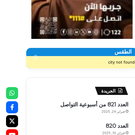
الطقس
city not found
الجريدة
العدد 821 من أسبوعية التواصل
فبراير 24, 2025
العدد 820
فبراير 10, 2025