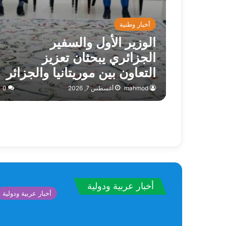
أخبار وطنية
الوزير الأول والسفير
الجزائري يبحثان تعزيز
التعاون بين موريتانيا والجزائر
mahmod
أغسطس 7, 2026
0
أخبار عربية ودولية
أخبار عربية ودولية