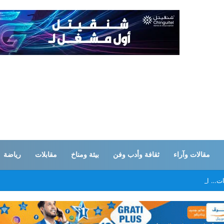
مقالات وآراء
ثقافة وأدب وفن
بيئة ومناخ
مقابلات
رياضة
ات… القوات المسلحة اليمنية تستهدف تحشدات سعودية بـ”صحن الجن” في مأرب