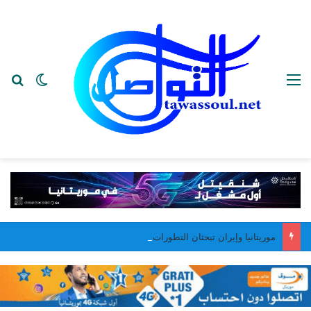
القائمة
بح
الوضع ا
موريتانيا وإيران تبحثان التطورات الإقليمية وتعزيز التعاون بين البلدين