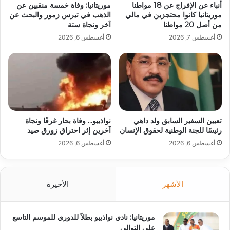
أنباء عن الإفراج عن 18 مواطنا
موريتانيا: وفاة خمسة منقبين عن
موريتانيا كانوا محتجزين في مالي
الذهب في تيرس زمور والبحث عن
من أصل 20 مواطنا
آخر ونجاة ستة
أغسطس 7, 2026
أغسطس 6, 2026
تعيين السفير السابق ولد داهي
نواذيبو… وفاة بحار غرقًا ونجاة
رئيسًا للجنة الوطنية لحقوق الإنسان
آخرين إثر احتراق زورق صيد
أغسطس 6, 2026
أغسطس 6, 2026
الأشهر
الأخيرة
موريتانيا: نادي نواذيبو بطلاً للدوري للموسم التاسع
على التوالي