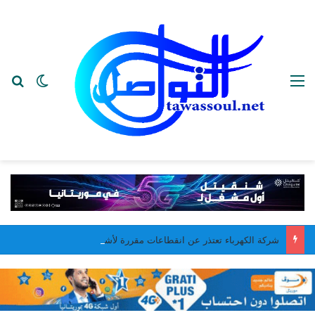
القائمة
بح
الوضع ا
شركة الكهرباء تعتذر عن انقطاعات مقررة لأشغال صيانة في نواكشوط