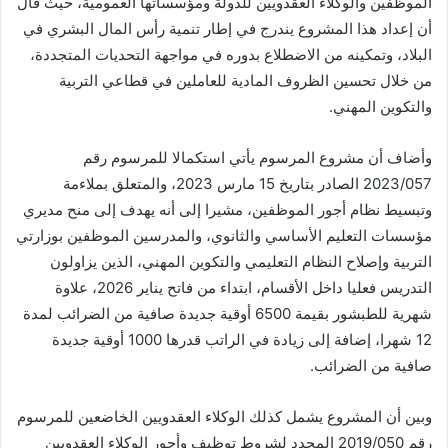
الموظفين والوكلاء العقدويين للدولة ومؤسساتها العمومية، حيث قال
أن إعداد هذا المشروع يندرج في إطار تنمية رأس المال البشري في
البلاد، وتمكينه من الاضطلاع بدوره في مواجهة التحديات المتجددة،
من خلال تحسين الظروف المادية للعاملين في قطاعي التربية
والتكوين المهني.
وأضاف أن مشروع المرسوم يأتي استكمالا للمرسوم رقم
2023/057 الصادر بتاريخ 15 مارس 2023، والمتعلق بملاءمة
وتبسيط نظام أجور الموظفين، مشيرا إلى أنه يهدف إلى منح مديري
مؤسسات التعليم الأساسي والثانوي، والمدرسين الموظفين بوزارتي
التربية وإصلاح النظام التعليمي والتكوين المهني، الذين يزاولون
التدريس فعليا داخل الأقسام، ابتداء من فاتح يناير 2026، علاوة
شهرية للطبشور بقيمة 6500 أوقية جديدة صافية من الضرائب لمدة
12 شهرا، إضافة إلى زيادة في الراتب قدرها 1000 أوقية جديدة
صافية من الضرائب.
وبين أن المشروع يشمل كذلك الوكلاء العقدويين الخاضعين للمرسوم
رقم 2019/050 المحدد لشروط توظيف وأجور الوكلاء العقدويين