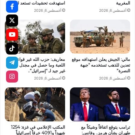
المغربية
استهدفت تحشيدات تستعد للتصعيد
أغسطس 6, 2026
أغسطس 6, 2026
مالي: الجيش يعلن استهدافه موقع
معاريف: حزب الله غير قواعد
تعدين للذهب تستخدمه “جبهة
اللعبة وما حصل في مجدل زون
النصرة”
غير جيد لـ “إسرائيل”..
أغسطس 6, 2026
أغسطس 6, 2026
ترامب يتوقع اتفاقاً وشيكاً مع
المكتب الإعلامي في غزة: 1254
طهران بشأن هرمز.. وفانس:
شهيداً و4091 خرقاً إسرائيلياً