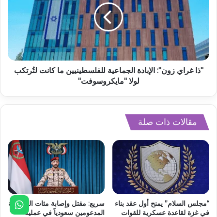
"ذا غراي زون": الإبادة الجماعية للفلسطينيين ما كانت لتُرتكب
لولا "مايكروسوفت"
مقالات ذات صلة
“مجلس السلام” يمنح أول عقد بناء
سريع: مقتل وإصابة مئات المرتزقة
في غزة لقاعدة عسكرية للقوات
المدعومين سعودياً في عملية