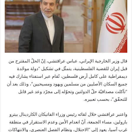
قال وزير الخارجية الإيراني، عباس عراقتشي، إنّ الحلّ المقترح من
قبل إيران للقضية الفلسطينية، يتمثّل في تشكيل “دولة موحّدة
ديمقراطية على كامل أرض فلسطين، تُقام عبر استفتاء يشارك فيه
جميع السكان الأصليين من مسلمين ويهود ومسيحيين”، وذلك بعد أن
“تآكلت مصداقيّة حلّ الدولتين وتحوّله إلى مجرّد وعد غير قابل
للتحقّق”، بحسب تعبيره.
واعتبر عراقتشي خلال لقائه رئيس وزراء الفاتيكان الكاردينال بيترو
بارولين، مساء الجمعة، أنّ انعدام الأمن وعدم الاستقرار في منطقة
غرب آسيا، يعود إلى “الاحتلال، ونظام الفصل العنصري، والانتهاكات