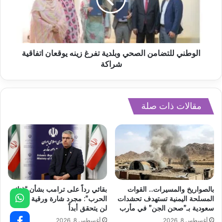
الوطني للتضامن الصحي وبلدية تفرغ زينه يوقعان اتفاقية
شراكة
مقالات ذات صلة
بالصواريخ والمسيرات… القوات
بقائي رداً على ترامب بشأن “غنائم
المسلحة اليمنية تستهدف تحشدات
الحرب”: مجرد شارة ورقية لنصر
سعودية بـ”صحن الجن” في مأرب
لن يتحقق أبداً
أغسطس 8, 2026
أغسطس 8, 2026