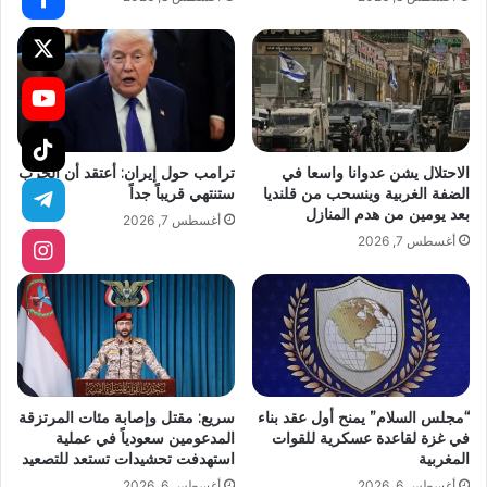
الاحتلال يشن عدوانا واسعا في
ترامب حول إيران: أعتقد أن الحرب
الضفة الغربية وينسحب من قلنديا
ستنتهي قريباً جداً
بعد يومين من هدم المنازل
أغسطس 7, 2026
أغسطس 7, 2026
“مجلس السلام” يمنح أول عقد بناء
سريع: مقتل وإصابة مئات المرتزقة
في غزة لقاعدة عسكرية للقوات
المدعومين سعودياً في عملية
المغربية
استهدفت تحشيدات تستعد للتصعيد
أغسطس 6, 2026
أغسطس 6, 2026