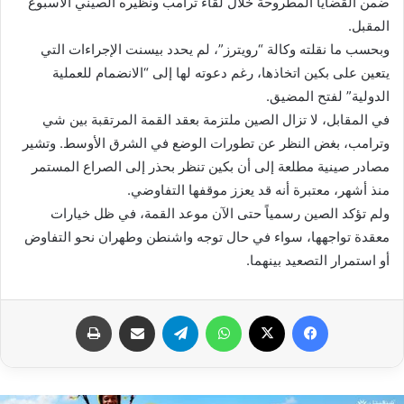
ضمن القضايا المطروحة خلال لقاء ترامب ونظيره الصيني الأسبوع
المقبل.
وبحسب ما نقلته وكالة “رويترز”، لم يحدد بيسنت الإجراءات التي
يتعين على بكين اتخاذها، رغم دعوته لها إلى “الانضمام للعملية
الدولية” لفتح المضيق.
في المقابل، لا تزال الصين ملتزمة بعقد القمة المرتقبة بين شي
وترامب، بغض النظر عن تطورات الوضع في الشرق الأوسط. وتشير
مصادر صينية مطلعة إلى أن بكين تنظر بحذر إلى الصراع المستمر
منذ أشهر، معتبرة أنه قد يعزز موقفها التفاوضي.
ولم تؤكد الصين رسمياً حتى الآن موعد القمة، في ظل خيارات
معقدة تواجهها، سواء في حال توجه واشنطن وطهران نحو التفاوض
أو استمرار التصعيد بينهما.
فيسبوك
X
واتساب
تيلقرام
مشاركة عبر البريد
طباعة