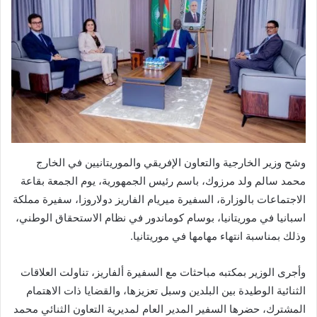
وشح وزير الخارجية والتعاون الإفريقي والموريتانيين في الخارج
محمد سالم ولد مرزوك، باسم رئيس الجمهورية، يوم الجمعة بقاعة
الاجتماعات بالوزارة، السفيرة ميريام الفاريز دولاروزا، سفيرة مملكة
اسبانيا في موريتانيا، بوسام كوماندور في نظام الاستحقاق الوطني،
وذلك بمناسبة انتهاء مهامها في موريتانيا.
وأجرى الوزير بمكتبه مباحثات مع السفيرة ألفاريز، تناولت العلاقات
الثنائية الوطيدة بين البلدين وسبل تعزيزها، والقضايا ذات الاهتمام
المشترك، حضرها السفير المدير العام لمديرية التعاون الثنائي محمد