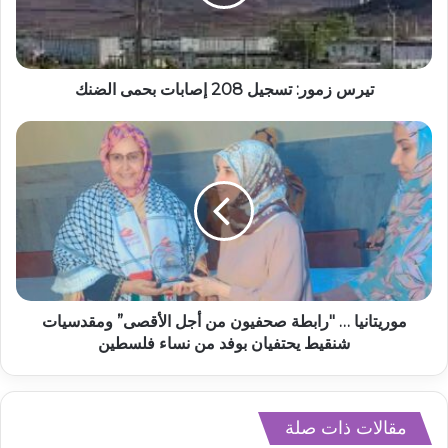
تيرس زمور: تسجيل 208 إصابات بحمى الضنك
موريتانيا … "رابطة صحفيون من أجل الأقصى” ومقدسيات
شنقيط يحتفيان بوفد من نساء فلسطين
مقالات ذات صلة