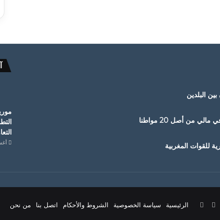
آ
 بين البلدين
موريت
التطو
التعا
أغسطس
ة للقوات المغربية
ستقرام
‫TikTok
واتساب
الرئيسية
سياسة الخصوصية
الشروط والأحكام
اتصل بنا
من نحن