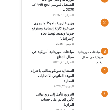
التسجيل لموسم الحج 1446هـ
2025 م
فبراير 13, 2025
وزير خارجية بلجيكا: ما يجري
في غزة كارثة إنسانية وسنرفع
صوتنا ونصعد لهجتنا تجاه
“إسرائيل”
يونيو 1, 2025
مباحثات موريتانية أمريكية في
مجال الدفاع
فبراير 26, 2026
السنغال: سونكو يطالب باحترام
الموعد القانوني للانتخابات
المحلية
يوليو 26, 2026
النرويج تتأهل إلى ربع نهائي
كأس العالم على حساب
البرازيل
يوليو 5, 2026