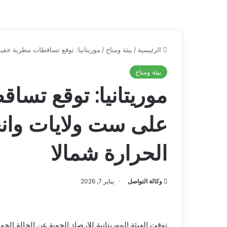
الرئيسية
/
بيئة ومناخ
/
موريتانيا: توقع تساقطات مطرية خفي
بيئة ومناخ
موريتانيا: توقع تسا
على ست ولايات وا
الحرارة شمالا
وكالة التواصل
يناير 7, 2026