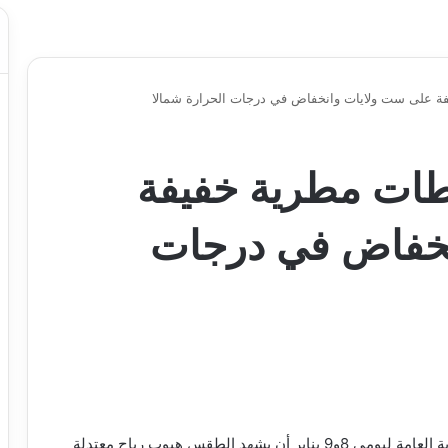
فة على ست ولايات وانخفاض في درجات الحرارة شمالا
قطات مطرية خفيفة
نخفاض في درجات
توقت الهيئة الموريتانية للارصاد الجوية عن الحالة الجوية العامة ليومي 8و9 يناير أن يشهد الطقس هبوب رياح معتدلة