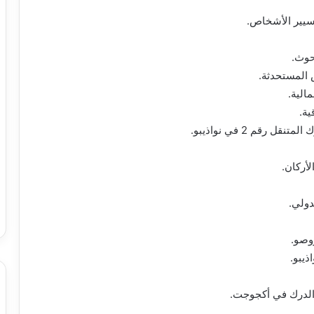
بحوث.
 المستحدثة.
الية.
ية.
رقم 2 في نواذيبو.
دولي.
روصو.
ذيبو.
ة الدرك في أكجوجت.