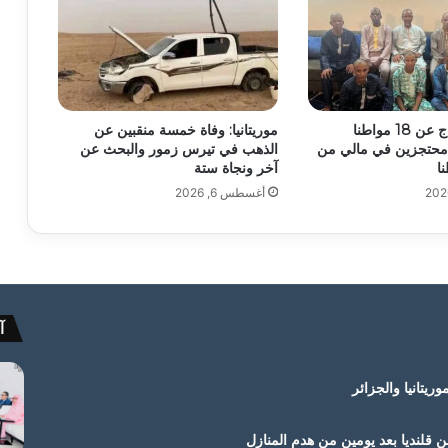
أنباء عن الإفراج عن 18 مواطنا
موريتانيا: وفاة خمسة منقبين عن
وا محتجزين في مالي من
الذهب في تيرس زمور والبحث عن
آخر ونجاة ستة
أغسطس 6, 2026
آ
ريتانيا والجزائر
 قلنديا بعد يومين من هدم المنازل