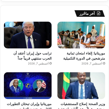
آخر ماحُرر
موريتانيا: إلغاء امتحان ثمانية
ترامب حول إيران: أعتقد أن
مترشحين في الدورة التكميلية
الحرب ستنتهي قريباً جداً
أغسطس 7, 2026
أغسطس 7, 2026
وزير الصحة: إصلاح المستشفيات
موريتانيا وإيران تبحثان التطورات