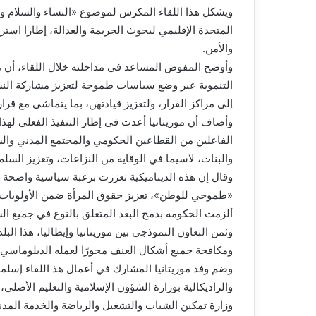
ويشكل هذا اللقاء المكرس لموضوع «النساء والسلام والأ
المتحدة الإقليمي لبحوث الجريمة والعدالة، إطارا استرا
والأمن.
وأوضح المفوض المساعد في مداخلته خلال اللقاء، أن مو
التنموية عبر وضع سياسات طموحة لتعزيز مشاركة النس
إلى مراكز القرار، ولتعزيز قيادتهن، بما يتماشى مع قرار مجلس الأمن رقم 1325 ال
وأضاف أن موريتانيا أعدت في إطار التنفيذ الفعلي لهذ
الفاعلين من القطاعين الحكومي والمجتمع المدني والش
والبنات، لاسيما في الوقاية من النزاعات، وتعزيز السلم،
وقال إن هذه الديناميكية تعززت برغبة سياسية واضحة
«طموحي للوطن»، تعزيز حقوق المرأة ضمن الأولويات الأ
ألزمت الحكومة بدمج البعد المتعلق بالنوع في جميع الس
وثمن التعاون النموذجي بين موريتانيا وإيطاليا، هذا ال
ومكافحة جميع أشكال العنف محورًا لعمله الدبلوماسي و
وضم وفد موريتانيا المشارك في أعمال هذ اللقاء إسلمو
والراديكالية بوزارة الشؤون الإسلامية والتعليم الأصل
وزارة تمكين الشباب والتشغيل والرياضة والخدمة المدنية