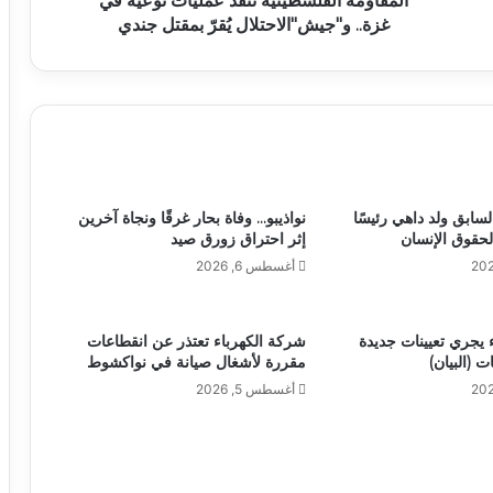
المقاومة الفلسطينية تنفذ عمليات نوعية في
غزة.. و"جيش"الاحتلال يُقرّ بمقتل جندي
لسابق ولد داهي رئيسًا
نواذيبو… وفاة بحار غرقًا ونجاة آخرين
لحقوق الإنسان
إثر احتراق زورق صيد
أغسطس 6, 2026
يجري تعيينات جديدة
شركة الكهرباء تعتذر عن انقطاعات
 (البيان)
مقررة لأشغال صيانة في نواكشوط
أغسطس 5, 2026