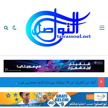
القائمة
بح
الوضع ا
أنباء عن الإفراج عن 18 مواطنا موريتانيا كانوا محتجزين في مالي من أصل 20 مواطنا