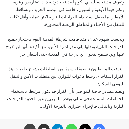
وتُعرف مدينة سيليبابي بكونها مدينة حدودية ذات تضاريس وعرة،
وتكثر فيها الأودية والسيول، خاصة في موسم الخريف وتساقط
الأمطار، ما يجعل استخدام الدراجات النارية أكثر عملية وأقل تكلفة
للتنقل بين الأحياء والمناطق الريفية المجاورة.
وبحسب شهود عيان، فقد قامت شرطة المدينة اليوم باحتجاز جميع
الدراجات النارية ونقلها إلى مقر إدارة الأمن، مع تأكيدها أنها لن تُفرج
عنها ولن تسمح بتجول أي دراجة في المدينة حتى إشعار آخر.
ويترقب المواطنون توضيحًا رسميًا من السلطات يشرح خلفيات هذا
القرار المفاجئ، وسط دعوات للتوازن بين متطلبات الأمن والتنقل
اليومي للسكان.
وتفيد مصادر خاصة للتواصل بأن القرار قد يكون مرتبطا باستخدام
الجماعات المسلحة في مالي وبعض المهربين عبر الحدود للدراجات
النارية وبالتالي فالإجراء احترازي بالدرجة الأولى.
فيسبوك
X
واتساب
تيلقرام
مشاركة عبر البريد
طباعة