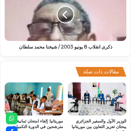
ذكرى انقلاب 8 يونيو 2003 / شيخنا محمد سلطان
مقالات ذات صلة
الوزير الأول والسفير الجزائري
موريتانيا: إلغاء امتحان ثمانية
يبحثان تعزيز التعاون بين موريتانيا
مترشحين في الدورة التكميلية