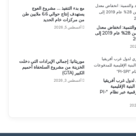
مع بدء التنفيذ …. مشروع العوج
يستهدف إنتاج حوالي 6.6 ملايين طن
من مركزات خام الحديد
والتنمية: انخفاض معدل
أغسطس 5, 2026
الفقر النقدي من 28% عام 2019 إلى
موريتانيا: إجمالي الإيرادات التي دخلت
الخزينة من مشروع السلحفاة آحميم
الكبير (GTA)
 لدول غرب أفريقيا
أغسطس 3, 2026
بنية الإقليمية
للمدفوعات الرقمية عبر نظام “PI-