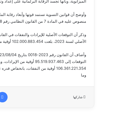
الميزانوية، وبأنها تجسد الرقابة البرلمانية على إعداد وتن
وأوضح أن قوانين التسوية تستمد قوتها وأبعاد رقابة الما
منصوص عليه في المادة 7 من القانون النظامي رقم 2018-039 المتعلق بقوانين المالية.
الأصلي لسنة 2023، بلغت 102.000.883.454 أوقية من الإيرادات، و111.423.844.448 أوقية من النفقات.
106.361.221.354 أوقية من النفقات، بانخفاض قدره 5.062.623.094 أوقية (-%4.54).
وما
شاركها