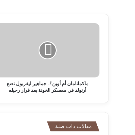
ماكمانامان أم أوين؟.. جماهير ليفربول تضع
أرنولد في معسكر الخونة بعد قرار رحيله
مقالات ذات صلة