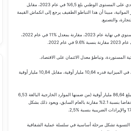
وأظهر مشروع القانون رقم 25- 006، أن النمو الاقتصادي على المستوى الوطني بلغ 6,5% في عام 2023، مقابل
ارجية غير المواتية، مبينا أن هذا التباطو الطفيف يرجع إلى انكماش القيمة
جارة، والتصنيع.
كما بين انخفاض معدل التضخم إلى 1,6% على أساس سنوي في نهاية عام 2023، مقارنة بمعدل %11 في عام 2022،
ة المستوردة، وتباطؤ معدل الائتمان على الاقتصاد.
وأشار إلى أن السنة المالية 2023 تميزت بعجز إجمالي في الميزانية قدره 10,64 مليار أوقية، مقابل 10,84 مليار أوقية
كما أوضح أن الميزانية العامة للدولة سجلت إيرادات بمبلغ 86,64 مليار أوقية (من ضمنها الموارد الخارجية البالغة 6,53
مليار أوقية)، وهو ما يمثل نسبة تنفيذ بواقع 90,7%، وانخفاضا بنسبة 2.1% مقارنة بالعام السابق، ويعود ذلك بشكل
نين التسوية تشكل مرحلة أساسية في سلسلة عملية الشفافية