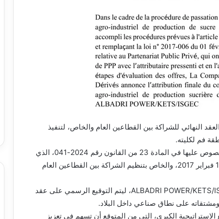
عقد النهائي للشراكة بين القطاعين العام والخاص، لتنفيذ
ة فم لكليته.
ويأتي هذا الإعلان بعد استكمال الإجراءات القانونية المنصوص عليها في المادة 23 من القانون رقم 2024-041، الذي
ألغى وحل محل القانون رقم 2017-006 الصادر بتاريخ 1 فبراير 2017، والخاص بتنظيم الشراكة بين القطاعين العام
وقد أسفرت نتائج مرحلة التقييم عن اختيار تجمع ALBADRI POWER/KETS/ISGEC، ليتم التوقيع الرسمي على عقد
ومشتقاته على نطاق صناعي داخل البلاد.
الاستراتيجية الكبرى، التي من المتوقع أن تسهم في تعزيز