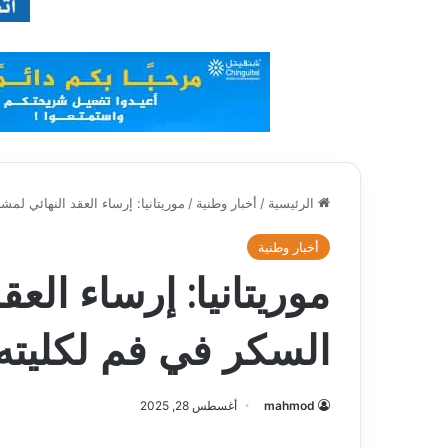
الرئيسية
/
أخبار وطنية
/
موريتانيا: إرساء العقد النهائي لمش
أخبار وطنية
موريتانيا: إرساء العق
السكر في فم لكليته
mahmod
أغسطس 28, 2025