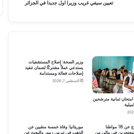
تعيين سيفي غريب وزيرا اول جديدا في الجزائر
وزير الصحة: إصلاح المستشفيات
يستدعي عملاً مشتركًا لضمان تنفيذ
إصلاحات فعالة ومستدامة
أغسطس 7, 2026
اء امتحان ثمانية مترشحين
ميلية
أنباء عن الإفراج عن 18 مواطنا
موريتانيا: وفاة خمسة منقبين عن
وا محتجزين في مالي من
الذهب في تيرس زمور والبحث عن