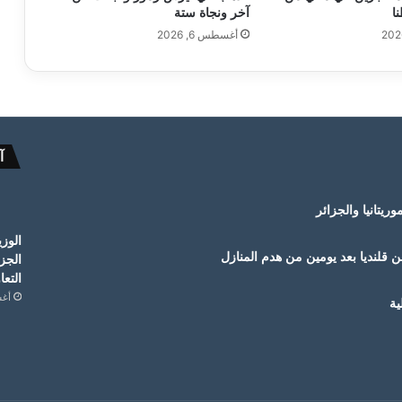
آخر ونجاة ستة
أغسطس 6, 2026
آ
ريتانيا والجزائر
الوزي
 قلنديا بعد يومين من هدم المنازل
الجزا
التعا
أغسط
ية