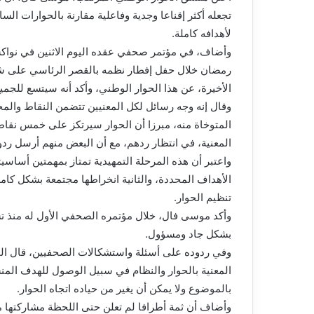
تجعله أكثر إقناعا وجدية وفاعلية مقارنة بالحوارات ال
لأهدافه كاملة.
وأضاف، في مؤتمر صحفي عقده اليوم الاثنين في نواكش
رمضان خلال حفل إفطار نظمه بالقصر الرئاسي على شر
الأخيرة، عن هذا الحوار الوطني، وأكد أنه سيتسع للجمي
وقال إنه وجه رسائل لكل المعنيين تتضمن النقاط والمح
المتوخاة منه، مبرزا أن الحوار سيرتكز على خمس نقا
المعنية، في انتظار ردهم، مع أن البعض منهم أرسل ردو
واعتبر أن هذه المرحلة التمهيدية تمتاز بمهمتين أساسيت
الأهداف المحددة، والثانية انخراطها مجتمعة بشكل كا
تنظيم الحوار.
وأكد موسى فال، خلال مؤتمره الصحفي الأول له منذ تس
بشكل جاد ومسؤول.
وفي ردوده على أسئلة واستشكالات الصحفيين، قال الم
المعنية بالحوار والنظام في سبيل الوصول للهدف المنشو
بالموضوع ولا يمكن أن يغير من حياده اتجاه الحوار.
وأضاف أن ثمة أطرافا لم تعلن حتى اللحظة مشاركتها م