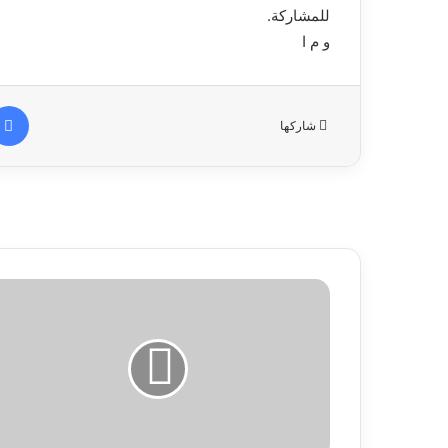
للمشاركة.
و م ا
شاركها