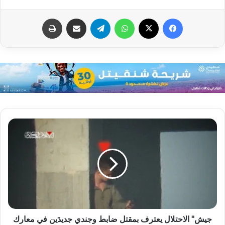
فيسبوك
X
واتساب
تيلقرام
مشاركة عبر البريد
طباعة
جيش" الاحتلال يعترف بمقتل ضابط وجندي جديدَين في معارك