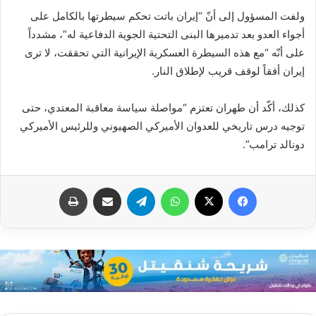
ولفت المسؤول إلى أنّ “إيران باتت تحكم سيطرتها بالكامل على
أجواء العدو بعد تدميرها البنى التحتية الجوية الدفاعية له”، مشدداً
على أنّه “مع هذه السيطرة العسكرية الإيرانية التي تحققت، لا ترى
إيران أفقاً لوقف قريب لإطلاق النار.
كذلك، أكّد أن طهران تعتزم “مواصلة سياسة معاقبة المعتدي، حتى
توجيه درس تاريخي للعدوان الأميركي الصهيوني وللرئيس الأميركي
دونالد ترامب”.
فيسبوك
X
واتساب
تيلقرام
مشاركة عبر البريد
طباعة