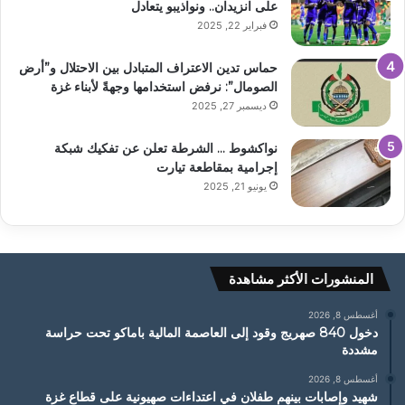
على انزيدان.. ونواذيبو يتعادل
فبراير 22, 2025
حماس تدين الاعتراف المتبادل بين الاحتلال و”أرض
الصومال”: نرفض استخدامها وجهةً لأبناء غزة
ديسمبر 27, 2025
نواكشوط … الشرطة تعلن عن تفكيك شبكة
إجرامية بمقاطعة تيارت
يونيو 21, 2025
المنشورات الأكثر مشاهدة
أغسطس 8, 2026
دخول 840 صهريج وقود إلى العاصمة المالية باماكو تحت حراسة
مشددة
أغسطس 8, 2026
شهيد وإصابات بينهم طفلان في اعتداءات صهيونية على قطاع غزة