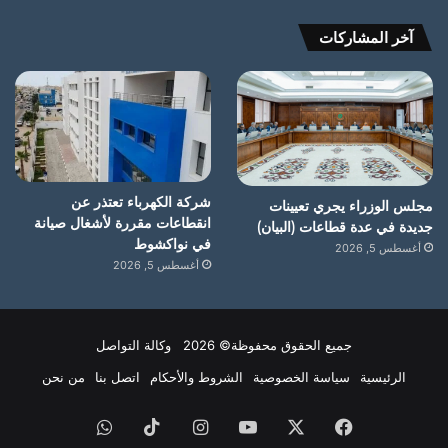
آخر المشاركات
شركة الكهرباء تعتذر عن
مجلس الوزراء يجري تعيينات
انقطاعات مقررة لأشغال صيانة
جديدة في عدة قطاعات (البيان)
في نواكشوط
أغسطس 5, 2026
أغسطس 5, 2026
جميع الحقوق محفوظة© 2026 وكالة التواصل
الرئيسية
سياسة الخصوصية
الشروط والأحكام
اتصل بنا
من نحن
فيسبوك
X
يوتيوب
انستقرام
‫TikTok
واتساب