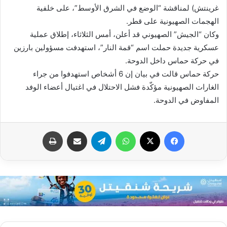
غرينتش) لمناقشة “الوضع في الشرق الأوسط”، على خلفية
الهجمات الصهيونية على قطر.
وكان “الجيش” الصهيوني قد أعلن، أمس الثلاثاء، إطلاق عملية
عسكرية جديدة حملت اسم “قمة النار”، استهدفت مسؤولين بارزين
في حركة حماس داخل الدوحة.
حركة حماس قالت في بيان إن 6 أشخاص استهدفوا من جراء
الغارات الصهيونية مؤكّدة فشل الاحتلال في اغتيال أعضاء الوفد
المفاوض في الدوحة.
فيسبوك
X
واتساب
تيلقرام
مشاركة عبر البريد
طباعة