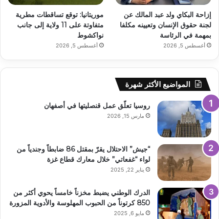
إزاحة البكاي ولد عبد المالك عن
موريتانيا: توقع تساقطات مطرية
لجنة حقوق الإنسان وتعيينه مكلفا
متفاوتة على 11 ولاية إلى جانب
بمهمة في الرئاسة
نواكشوط
أغسطس 5, 2026
أغسطس 5, 2026
المواضيع الأكثر شهرة
روسيا تعلّق عمل قنصليتها في أصفهان
مارس 15, 2026
“جيش” الاحتلال يقرّ بمقتل 86 ضابطاً وجندياً من
لواء “غفعاتي” خلال معارك قطاع غزة
يناير 22, 2025
الدرك الوطني يضبط مخزناً خامساً يحوي أكثر من
850 كرتوناً من الحبوب المهلوسة والأدوية المزورة
مايو 6, 2025