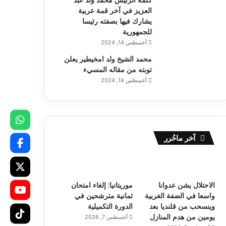
العزيز في آخر قمة عربية
يشارك فيها بصفته رئيسا
للجمهورية
أغسطس 14, 2024
محمد الشيخ ولد امخيطير يعلن
توبته من مقاله المسيء
أغسطس 14, 2024
آخر ماحُرر
الاحتلال يشن عدوانا
موريتانيا: إلغاء امتحان
واسعا في الضفة الغربية
ثمانية مترشحين في
وينسحب من قلنديا بعد
الدورة التكميلية
يومين من هدم المنازل
أغسطس 7, 2026