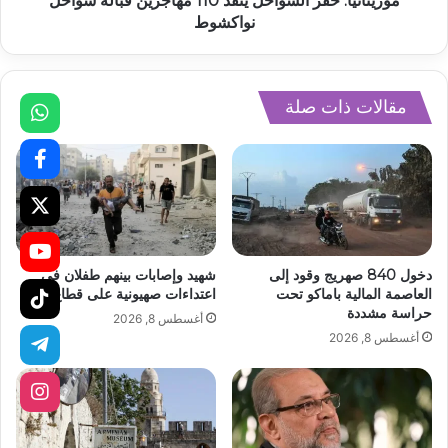
موريتانيا: خفر السواحل ينقذ 110 مهاجرين قبالة سواحل
نواكشوط
مقالات ذات صلة
دخول 840 صهريج وقود إلى
شهيد وإصابات بينهم طفلان في
العاصمة المالية باماكو تحت
اعتداءات صهيونية على قطاع غزة
حراسة مشددة
أغسطس 8, 2026
أغسطس 8, 2026