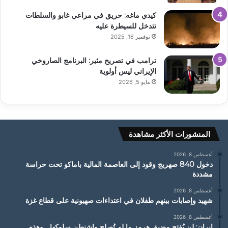
كيدي ماغه: حريق في مراعي غابو والسلطات
تتدخل للسيطرة عليه
نوفمبر 16, 2025
ترامب في تصريح مثير: البرنامج الصاروخي
الإيراني ليس أولوية
مايو 5, 2026
المنشورات الأكثر مشاهدة
أغسطس 8, 2026
دخول 840 صهريج وقود إلى العاصمة المالية باماكو تحت حراسة
مشددة
أغسطس 8, 2026
شهيد وإصابات بينهم طفلان في اعتداءات صهيونية على قطاع غزة
أغسطس 8, 2026
إيران: لن يُفتح مضيق هرمز ما لم تُصلح واشنطن سلوكها… وهذه