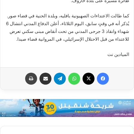
طائرة مسيّرة على بلدة حاروف.
كما طالت الاعتداءات الصهيونية بافليه، وبلدة الحنية في قضاء صور.
يُذكر أنه في وقتٍ سابق، اليوم الثلاثاء، أعلن الدفاع المدني انتشال 6
شهداء وانقاذ 3 جرحى المدني من تحت أنقاض مبنى سكني تعرض
للاعتداء من قبل الاحتلال الإسرائيلي، في المروانية قضاء صيدا.
الميادين نت
فيسبوك
X
واتساب
تيلقرام
مشاركة عبر البريد
طباعة