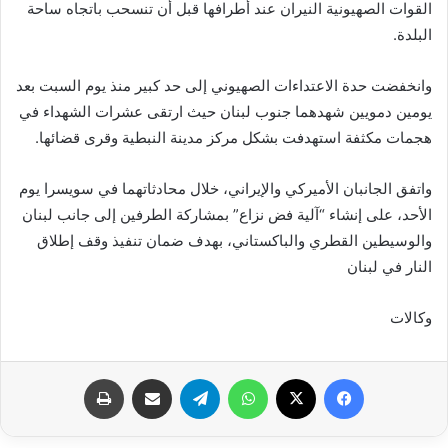
القوات الصهيونية النيران عند أطرافها قبل أن تنسحب باتجاه ساحة
البلدة.
وانخفضت حدة الاعتداءات الصهيوني إلى حد كبير منذ يوم السبت بعد
يومين دمويين شهدهما جنوب لبنان حيث ارتقى عشرات الشهداء في
هجمات مكثفة استهدفت بشكل مركز مدينة النبطية وقرى قضائها.
واتفق الجانبان الأميركي والإيراني، خلال محادثاتهما في سويسرا يوم
الأحد، على إنشاء “آلية فض نزاع” بمشاركة الطرفين إلى جانب لبنان
والوسيطين القطري والباكستاني، بهدف ضمان تنفيذ وقف إطلاق
النار في لبنان
وكالات
فيسبوك
X
واتساب
تيلقرام
مشاركة عبر البريد
طباعة