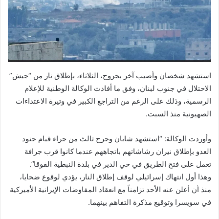
استشهد شخصان وأصيب آخر بجروح، الثلاثاء، بإطلاق نار من “جيش”
الاحتلال في جنوب لبنان، وفق ما أفادت الوكالة الوطنية للإعلام
الرسمية، وذلك على الرغم من التراجع الكبير في وتيرة الاعتداءات
الصهيونية منذ السبت.
وأوردت الوكالة: “استشهد شابان وجرح ثالث من جراء قيام جنود
العدو بإطلاق نيران رشاشاتهم باتجاههم عندما كانوا قرب جرافة
تعمل على فتح الطريق في حي الدير في بلدة النبطية الفوقا”.
وهذا أول انتهاك إسرائيلي لوقف إطلاق النار، يؤدي لوقوع ضحايا،
منذ أن أعلن عنه الأحد تزامناً مع انعقاد المفاوضات الإيرانية الأميركية
في سويسرا وتوقيع مذكرة التفاهم بينهما.