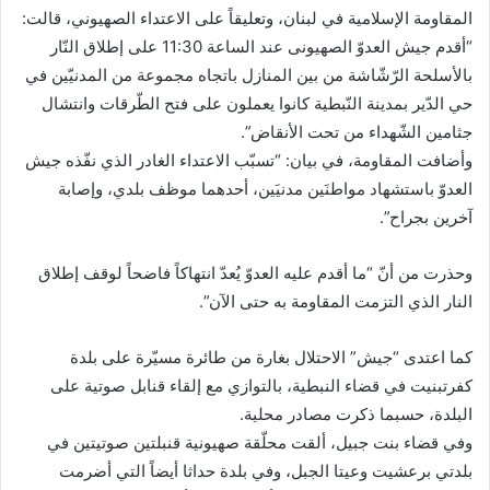
المقاومة الإسلامية في لبنان، وتعليقاً على الاعتداء الصهيوني، قالت:
“أقدم جيش العدوّ الصهيونى عند الساعة 11:30 على إطلاق النّار
بالأسلحة الرّشّاشة من بين المنازل باتجاه مجموعة من المدنيّين في
حي الدّير بمدينة النّبطية كانوا يعملون على فتح الطّرقات وانتشال
جثامين الشّهداء من تحت الأنقاض”.
وأضافت المقاومة، في بيان: “تسبّب الاعتداء الغادر الذي نفّذه جيش
العدوّ باستشهاد مواطنَين مدنيَين، أحدهما موظف بلدي، وإصابة
آخرين بجراح”.
وحذرت من أنّ “ما أقدم عليه العدوّ يُعدّ انتهاكاً فاضحاً لوقف إطلاق
النار الذي التزمت المقاومة به حتى الآن”.
كما اعتدى “جيش” الاحتلال بغارة من طائرة مسيّرة على بلدة
كفرتبنيت في قضاء النبطية، بالتوازي مع إلقاء قنابل صوتية على
البلدة، حسبما ذكرت مصادر محلية.
وفي قضاء بنت جبيل، ألقت محلّقة صهيونية قنبلتين صوتيتين في
بلدتي برعشيت وعيتا الجبل، وفي بلدة حداثا أيضاً التي أضرمت