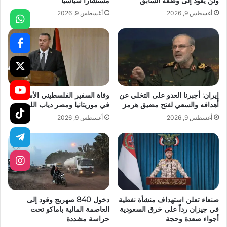
ولن يعود إلى وضعه السابق
مستشاراً سياسياً
أغسطس 9, 2026
أغسطس 9, 2026
إيران: أجبرنا العدو على التخلي عن
وفاة السفير الفلسطيني الأسبق
أهدافه والسعي لفتح مضيق هرمز
في موريتانيا ومصر دياب اللوح
أغسطس 9, 2026
أغسطس 9, 2026
صنعاء تعلن استهداف منشأة نفطية
دخول 840 صهريج وقود إلى
في جيزان رداً على خرق السعودية
العاصمة المالية باماكو تحت
أجواء صعدة وحجة
حراسة مشددة