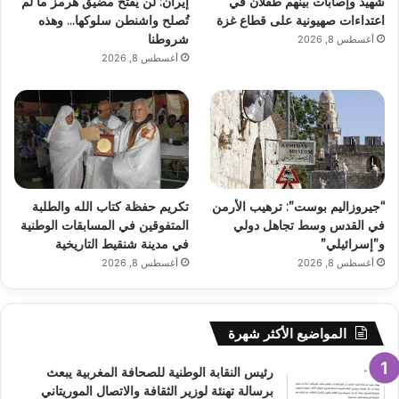
شهيد وإصابات بينهم طفلان في
إيران: لن يُفتح مضيق هرمز ما لم
اعتداءات صهيونية على قطاع غزة
تُصلح واشنطن سلوكها… وهذه
شروطنا
أغسطس 8, 2026
أغسطس 8, 2026
“جيروزاليم بوست”: ترهيب الأرمن
تكريم حفظة كتاب الله والطلبة
في القدس وسط تجاهل دولي
المتفوقين في المسابقات الوطنية
و”إسرائيلي”
في مدينة شنقيط التاريخية
أغسطس 8, 2026
أغسطس 8, 2026
المواضيع الأكثر شهرة
رئيس النقابة الوطنية للصحافة المغربية يبعث
برسالة تهنئة لوزير الثقافة والاتصال الموريتاني