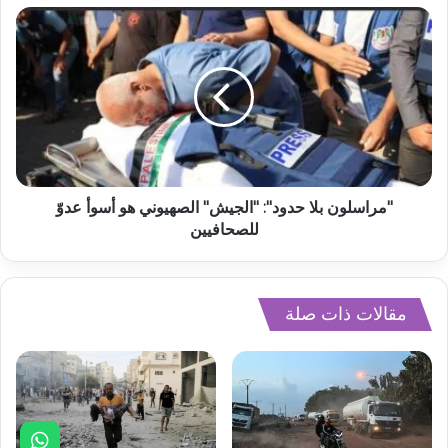
"مراسلون بلا حدود": "الجيش" الصهيوني هو أسوأ عدوّ
للصحافيين
مقالات ذات صلة