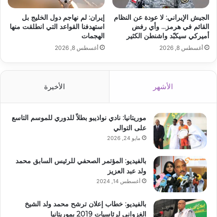
الجيش الإيراني: لا عودة عن النظام
إيران: لم نهاجم دول الخليج بل
القائم في هرمز… وأي رفض
استهدفنا القواعد التي انطلقت منها
أميركي سيكبّد واشنطن الكثير
الهجمات
أغسطس 8, 2026
أغسطس 8, 2026
الأشهر
الأخيرة
موريتانيا: نادي نواذيبو بطلاً للدوري للموسم التاسع
على التوالي
مايو 24, 2026
بالفيديو: المؤتمر الصحفي للرئيس السابق محمد
ولد عبد العزيز
أغسطس 14, 2024
بالفيديو: خطاب إعلان ترشح محمد ولد الشيخ
الغزواني لرئاسيات 2019 بموريتانيا