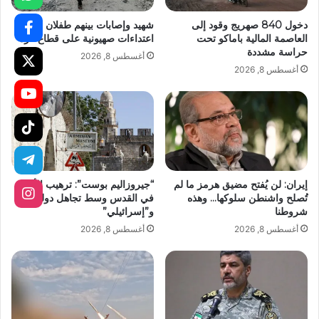
دخول 840 صهريج وقود إلى
شهيد وإصابات بينهم طفلان في
العاصمة المالية باماكو تحت
اعتداءات صهيونية على قطاع غزة
حراسة مشددة
أغسطس 8, 2026
أغسطس 8, 2026
إيران: لن يُفتح مضيق هرمز ما لم
“جيروزاليم بوست”: ترهيب الأرمن
تُصلح واشنطن سلوكها… وهذه
في القدس وسط تجاهل دولي
شروطنا
و”إسرائيلي”
أغسطس 8, 2026
أغسطس 8, 2026