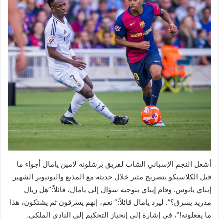
أشعل النجم الإسباني الشاب لفريق برشلونة لامين يامال أجواء ما
قبل الكلاسيكو بتصريح مثير خلال حديثه مع المذيع واليوتيوبر الشهير
إيباي يانوس. وقام إيباي بتوجيه سؤال إلى يامال، قائلاً:”هل ريال
مدريد يسرق؟”. ليرد يامال قائلاً:” نعم، إنهم يسرقون ثم يشتكون، هذا
ما يفعلونه!”، في إشارة إلى إنحياز التحكيم إلى النادي الملكي.