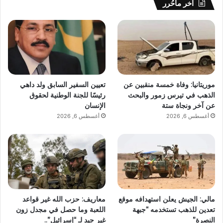
آخر ماحُرر
موريتانيا: وفاة خمسة منقبين عن
تعيين السفير السابق ولد داهي
الذهب في تيرس زمور والبحث
رئيسًا للجنة الوطنية لحقوق
عن آخر ونجاة ستة
الإنسان
أغسطس 6, 2026
أغسطس 6, 2026
مالي: الجيش يعلن استهدافه موقع
معاريف: حزب الله غير قواعد
تعدين للذهب تستخدمه “جبهة
اللعبة وما حصل في مجدل زون
النصرة”
غير جيد لـ “إسرائيل”..