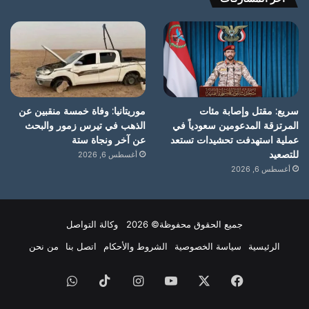
سريع: مقتل وإصابة مئات
موريتانيا: وفاة خمسة منقبين عن
المرتزقة المدعومين سعودياً في
الذهب في تيرس زمور والبحث
عملية استهدفت تحشيدات تستعد
عن آخر ونجاة ستة
للتصعيد
أغسطس 6, 2026
أغسطس 6, 2026
جميع الحقوق محفوظة© 2026 وكالة التواصل
الرئيسية
سياسة الخصوصية
الشروط والأحكام
اتصل بنا
من نحن
فيسبوك
X
يوتيوب
انستقرام
‫TikTok
واتساب