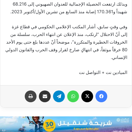
وبذلك ارتفعت الحصيلة الإجمالية للعدوان الصهيوني إلى 68.216
شهيداً و170.361 إصابة منذ السابع من تشرين الأول/أكتوبر 2023.
وفي وقتٍ سابق، أشار المكتب الإعلامي الحكومي في قطاع غزة
إلى أنّ الاحتلال “ارتكب، منذ الإعلان عن انتهاء الحرب، سلسلة من
الخروقات الخطيرة والمتكررة”، موضحاً أنّ عددها بلغ حتى يوم الأحد
80 خرقاً موثقاً، في انتهاكٍ صارخ لقرار وقف الحرب والقانون الدولي
الإنساني.
الميادين نت + التواصل نت
فيسبوك
X
واتساب
تيلقرام
مشاركة عبر البريد
طباعة