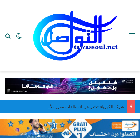
القائمة
بح
الوضع ا
شركة الكهرباء تعتذر عن انقطاعات مقررة لأشغال صيانة في نواكشوط