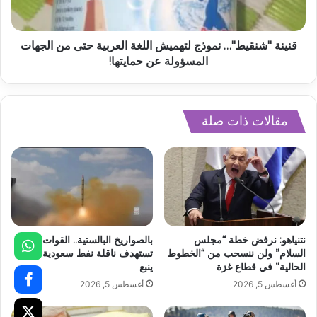
قنينة "شنقيط"… نموذج لتهميش اللغة العربية حتى من الجهات
المسؤولة عن حمايتها!
مقالات ذات صلة
نتنياهو: نرفض خطة “مجلس
بالصواريخ البالستية.. القوات اليمنية
السلام” ولن ننسحب من “الخطوط
تستهدف ناقلة نفط سعودية قبالة
الحالية” في قطاع غزة
ينبع
أغسطس 5, 2026
أغسطس 5, 2026