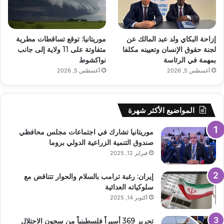
إزاحة البكاي ولد عبد المالك عن
موريتانيا: توقع تساقطات مطرية
لجنة حقوق الإنسان وتعيينه مكلفا
متفاوتة على 11 ولاية إلى جانب
بمهمة في الرئاسة
نواكشوط
أغسطس 5, 2026
أغسطس 5, 2026
المواضيع الأكثر شهرة
موريتانيا تشارك في اجتماعات مجلس محافظي
صندوق التنمية الزراعية الدولي بروما
فبراير 12, 2025
إيران: رغبة ترامب بالسلام والحوار تتناقض مع
سلوكياته العدائية
أكتوبر 14, 2025
تحرير 369 أسيراً فلسطينياً من سجون الاحتلال