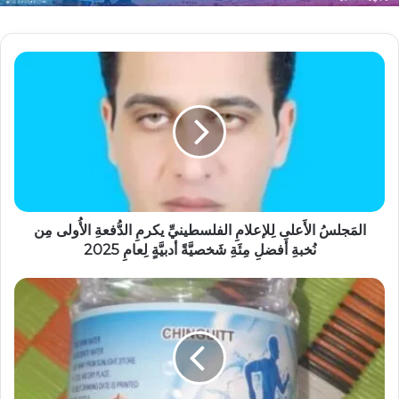
المَجلسُ الأَعلى لِلإعلامِ الفلسطينيِّ يكرمِ الدُّفعةِ الأُولى مِن
نُخبةِ أَفضلِ مِئَةِ شَخصيَّةً أدبيَّةٍ لِعامِ 2025