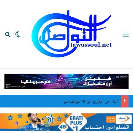
القائمة
بح
الوضع ا
أنباء عن الإفراج عن 18 مواطنا موريتانيا كانوا محتجزين في مالي من أصل 20 مواطنا