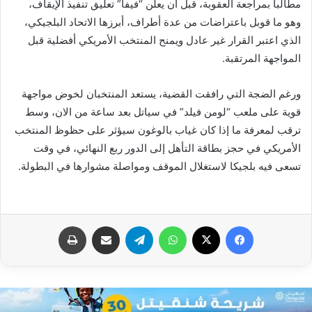
مطالباً بمراجعة العقوبة، قبل أن يعلن “فيفا” تعليق تنفيذ الإيقاف،
وهو ما قوبل باعتراضات من عدة أطراف، أبرزها الاتحاد البلجيكي،
الذي اعتبر القرار غير عادل ويمنح المنتخب الأمريكي أفضلية قبل
المواجهة المرتقبة.
ورغم الضجة التي رافقت القضية، يستعد المنتخبان لخوض مواجهة
قوية على ملعب “لومن فيلد” في سياتل بعد ساعة من الان، وسط
ترقب لمعرفة ما إذا كان غياب بالوغون سيؤثر على حظوظ المنتخب
الأمريكي في حجز بطاقة التأهل إلى الدور ربع النهائي، في وقت
تسعى فيه بلجيكا لاستغلال الموقف ومواصلة مشوارها في البطولة.
فيسبوك
X
واتساب
تيلقرام
مشاركة عبر البريد
طباعة