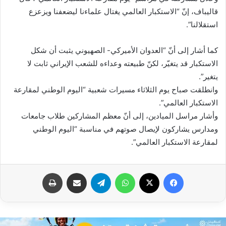
قاليباف، إنّ “الاستكبار العالمي يغتال علماءنا ليضعفنا ويزعزع
استقلالنا”.
كما أشار إلى أنّ “العدوان الأميركي- الصهيوني يثبت أن شكل
الاستكبار قد يتغيّر، لكنّ طبيعته وعداءه للشعب الإيراني ثابت لا
يتغير”.
وانطلقت صباح يوم الثلاثاء مسيرات شعبية “اليوم الوطني لمقارعة
الاستكبار العالمي”.
وأشار مراسل الميادين، إلى أنّ معظم المشاركين طلاب جامعات
ومدارس يشاركون لإيصال صوتهم في مناسبة “اليوم الوطني
لمقارعة الاستكبار العالمي”.
فيسبوك
X
واتساب
تيلقرام
مشاركة عبر البريد
طباعة