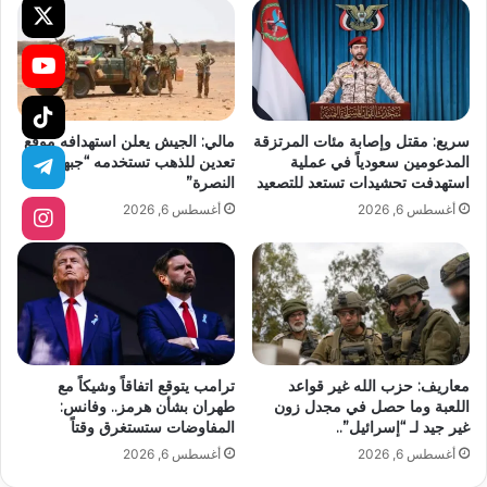
سريع: مقتل وإصابة مئات المرتزقة
مالي: الجيش يعلن استهدافه موقع
المدعومين سعودياً في عملية
تعدين للذهب تستخدمه “جبهة
استهدفت تحشيدات تستعد للتصعيد
النصرة”
أغسطس 6, 2026
أغسطس 6, 2026
معاريف: حزب الله غير قواعد
ترامب يتوقع اتفاقاً وشيكاً مع
اللعبة وما حصل في مجدل زون
طهران بشأن هرمز.. وفانس:
غير جيد لـ “إسرائيل”..
المفاوضات ستستغرق وقتاً
أغسطس 6, 2026
أغسطس 6, 2026