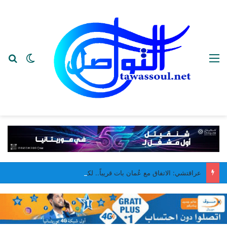
القائمة
بح
الوضع ا
عراقتشي: الاتفاق مع عُمان بات قريباً.. لكن فتح مضيق هرمز مرهون بشروط