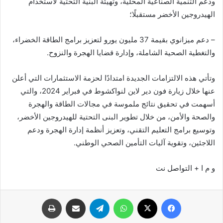
ودعم التنمية الصناعية المحلية، وتهيئة البنية التحتية لاستخدام
الهيدروجين الأخضر مستقبلًا؛
– دعم ميزانوي بقيمة 37 مليون يورو لتعزيز برامج الطاقة الخضراء،
والتغطية الصحية الشاملة، وإدارة قضايا الهجرة والنزوح.
وتأتي هذه الالتزامات الجديدة امتدادًا لحزمة الاستثمارات التي أعلن
عنها خلال زيارة فون دير لاين لنواكشوط في فبراير 2024، والتي
أسهمت في تحقيق نتائج ملموسة في مجالات الطاقة والهجرة
والصحة والأمن، من خلال تطوير البنى التحتية للهيدروجين الأخضر،
وتوسيع برامج التعليم التقني، وتعزيز أنظمة إدارة الهجرة ودعم
اللاجئين، وتقوية آليات التأمين الصحي الوطني.
و م ا + التواصل نت
فيسبوك
X
واتساب
تيلقرام
مشاركة عبر البريد
طباعة