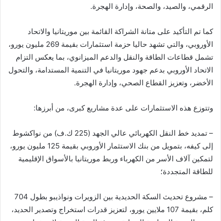
الرقمي، والصيد، والصحة، وإدارة الهجرة.
كما تم التأكيد على متانة الشراكة القائمة بين موريتانيا والاتحاد
الأوروبي، والتي تشهد حاليا حزمة استثمارات بقيمة 269 مليون يورو،
تشمل قطاعات الطاقة والنقل والدعم الميزانوي، بما يعكس التزام
الاتحاد الأوروبي بدعم جهود موريتانيا في التنمية المستدامة، والتحول
الأخضر، وتعزيز القطاع الصحي، وإدارة الهجرة.
وتتوزع هذه الاستثمارات على عدة مشاريع كبرى، من أبرزها:
– تمديد خط النقل الكهربائي عالي الجهد (225 ك.ف) من نواكشوط
إلى كيفه، بتمويل من بنك الاستثمار الأوروبي بقيمة 125 مليون يورو،
لتمكين آلاف الأسر من الكهرباء وربط موريتانيا بالأسواق الإقليمية
للطاقة المتجددة؛
– مشروع تحديث السكة الحديدية بين الزويرات ونواذيبو بطول 704
كلم، بقيمة 107 ملايين يورو، لتعزيز قدرات استخراج وتصدير الحديد،