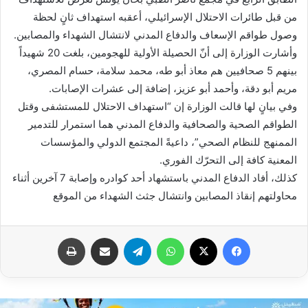
من قبل طائرات الاحتلال الإسرائيلي، أعقبه استهداف ثانٍ لحظة
وصول طواقم الإسعاف والدفاع المدني لانتشال الشهداء والمصابين.
وأشارت الوزارة إلى أنّ الحصيلة الأولية للهجومين، بلغت 20 شهيداً
بينهم 5 صحافيين هم معاذ أبو طه، محمد سلامة، حسام المصري،
مريم أبو دقة، وأحمد أبو عزيز، إضافة إلى عشرات الإصابات.
وفي بيانٍ لها قالت الوزارة إن “استهداف الاحتلال للمستشفى وقتل
الطواقم الصحية والصحافية والدفاع المدني هما استمرار للتدمير
الممنهج للنظام الصحي”، داعيةً المجتمع الدولي والمؤسسات
المعنية كافة إلى التحرّك الفوري.
كذلك، أفاد الدفاع المدني باستشهاد أحد كوادره وإصابة 7 آخرين أثناء
محاولتهم إنقاذ المصابين وانتشال جثث الشهداء من الموقع
فيسبوك
X
واتساب
تيلقرام
مشاركة عبر البريد
طباعة