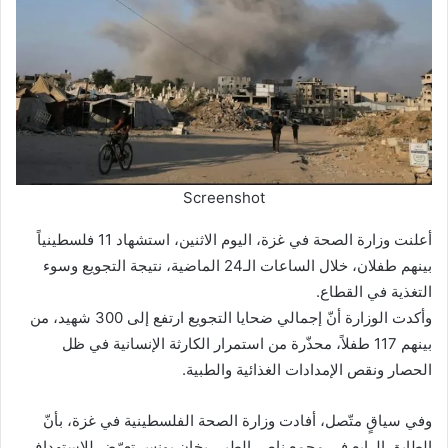
Screenshot
أعلنت وزارة الصحة في غزة، اليوم الاثنين، استشهاد 11 فلسطينياً
بينهم طفلان، خلال الساعات الـ24 الماضية، نتيجة التجويع وسوء
التغذية في القطاع.
وأكدت الوزارة أنّ إجمالي ضحايا التجويع ارتفع إلى 300 شهيد، من
بينهم 117 طفلاً، محذّرة من استمرار الكارثة الإنسانية في ظل
الحصار ونقص الإمدادات الغذائية والطبية.
وفي سياقٍ متّصل، أفادت وزارة الصحة الفلسطينية في غزة، بأنّ
الطابق الرابع في مجمع ناصر الطبي بخان يونس تعرّض للاستهداف