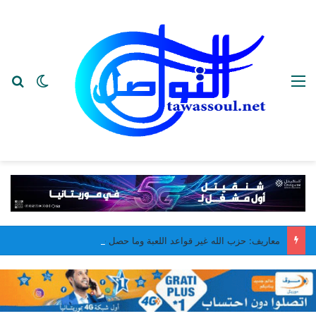
القائمة
بح
الوضع ا
معاريف: حزب الله غير قواعد اللعبة وما حصل في مجدل زون غير جيد لـ “إسرائيل”..