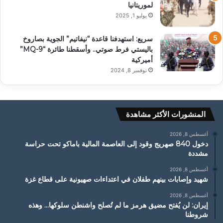
لموريتانيا
يوليو 1, 2025
سريع: استهدفنا قاعدة “نيفاتيم” الجوية بصاروخ
باليستي فرط صوتي.. وأسقطنا طائرة “MQ-9”
أميركية
نوفمبر 8, 2024
المنشورات الأكثر مشاهدة
أغسطس 8, 2026
دخول 840 صهريج وقود إلى العاصمة المالية باماكو تحت حراسة
مشددة
أغسطس 8, 2026
شهيد وإصابات بينهم طفلان في اعتداءات صهيونية على قطاع غزة
أغسطس 8, 2026
إيران: لن يُفتح مضيق هرمز ما لم تُصلح واشنطن سلوكها… وهذه
شروطنا