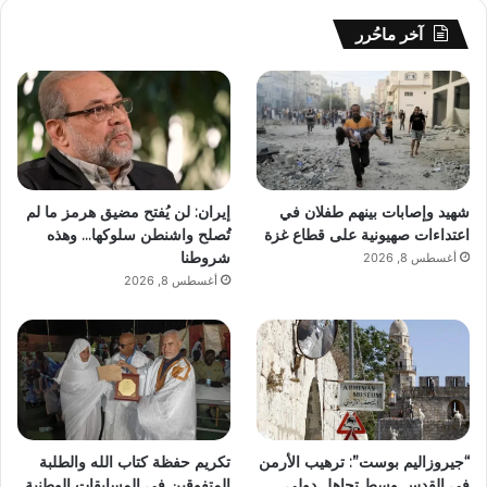
آخر ماحُرر
شهيد وإصابات بينهم طفلان في
إيران: لن يُفتح مضيق هرمز ما لم
اعتداءات صهيونية على قطاع غزة
تُصلح واشنطن سلوكها… وهذه
شروطنا
أغسطس 8, 2026
أغسطس 8, 2026
“جيروزاليم بوست”: ترهيب الأرمن
تكريم حفظة كتاب الله والطلبة
في القدس وسط تجاهل دولي
المتفوقين في المسابقات الوطنية