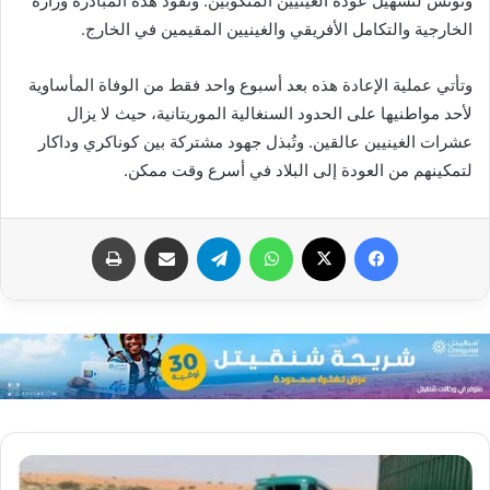
وتونس لتسهيل عودة الغينيين المنكوبين. وتقود هذه المبادرة وزارة
الخارجية والتكامل الأفريقي والغينيين المقيمين في الخارج.
وتأتي عملية الإعادة هذه بعد أسبوع واحد فقط من الوفاة المأساوية
لأحد مواطنيها على الحدود السنغالية الموريتانية، حيث لا يزال
عشرات الغينيين عالقين. وتُبذل جهود مشتركة بين كوناكري وداكار
لتمكينهم من العودة إلى البلاد في أسرع وقت ممكن.
فيسبوك
X
واتساب
تيلقرام
مشاركة عبر البريد
طباعة