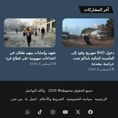
آخر المشاركات
دخول 840 صهريج وقود إلى
شهيد وإصابات بينهم طفلان في
العاصمة المالية باماكو تحت
اعتداءات صهيونية على قطاع غزة
حراسة مشددة
أغسطس 8, 2026
أغسطس 8, 2026
جميع الحقوق محفوظة© 2026 وكالة التواصل
الرئيسية
سياسة الخصوصية
الشروط والأحكام
اتصل بنا
من نحن
فيسبوك
X
يوتيوب
انستقرام
‫TikTok
واتساب