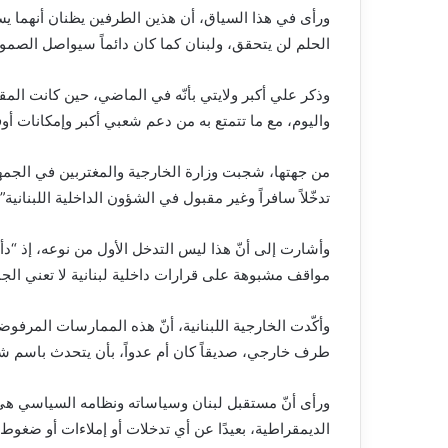
ورأى في هذا السياق، أن هذين الطرفين يظنان أنهما يستط
الحلم لن يتحقق، ولبنان كما كان دائماً سيواصل الصمود
وذكر علي أكبر ولايتي بأنّه في الماضي، حين كانت ال
واليوم، مع ما تتمتع به من دعم شعبي أكبر وإمكانات أوف
من جهتها، شجبت وزارة الخارجية والمغتربين في الجمهورية
تدخّلاً سافراً وغير مقبول في الشؤون الداخلية اللبنانية”.
وأشارت إلى أنّ هذا ليس التدخل الأول من نوعه، إذ “د
مواقف مشبوهة على قرارات داخلية لبنانية لا تعني الجم
وأكّدت الخارجية اللبنانية، أنّ هذه الممارسات المرفو
طرف خارجي، صديقاً كان أم عدواً، بأن يتحدث باسم شعبه
ورأى أنّ مستقبل لبنان وسياساته ونظامه السياسي هي 
الديمقراطية، بعيدًا عن أي تدخلات أو إملاءات أو ضغوط 