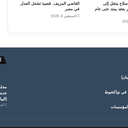
صلاح ينتقل إلى
القاضي المزيف.. قضية تشعل الجدل
بعقد يمتد حتى عام
في مصر
أغسطس 4, 2026
آ
ان)
مجلس
ة في نواكشوط
جديد
(البي
أغسطس
 المؤسسات