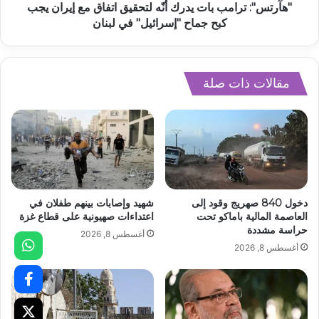
"هآرتس": ترامب بات يدرك أنّه لتحقيق اتفاق مع إيران يجب
كبح جماح "إسرائيل" في لبنان
مقالات ذات صلة
دخول 840 صهريج وقود إلى
شهيد وإصابات بينهم طفلان في
العاصمة المالية باماكو تحت
اعتداءات صهيونية على قطاع غزة
حراسة مشددة
أغسطس 8, 2026
أغسطس 8, 2026