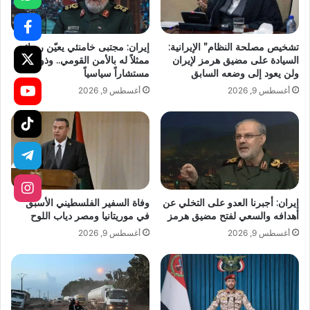
تشخيص مصلحة النظام” الإيرانية:
إيران: مجتبى خامنئي يعيّن رضائي
السيادة على مضيق هرمز لإيران
ممثلاً له بالأمن القومي.. وذو القدر
ولن يعود إلى وضعه السابق
مستشاراً سياسياً
أغسطس 9, 2026
أغسطس 9, 2026
إيران: أجبرنا العدو على التخلي عن
وفاة السفير الفلسطيني الأسبق
أهدافه والسعي لفتح مضيق هرمز
في موريتانيا ومصر دياب اللوح
أغسطس 9, 2026
أغسطس 9, 2026