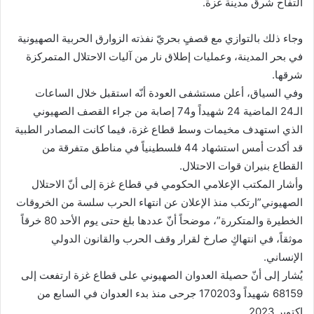
التفاح شرق مدينة غزة.
وجاء ذلك بالتوازي مع قصفٍ بحريّ نفذته الزوارق الحربية الصهيونية
في بحر المدينة، وعمليات إطلاق نار من آليات الاحتلال المتمركزة
شرقها.
وفي السياق، أعلن مستشفى العودة أنّه استقبل خلال الساعات
الـ24 الماضية 24 شهيداً و74 إصابة من جراء القصف الصهيوني
الذي استهدف مخيمات وسط قطاع غزة، فيما كانت المصادر الطبية
قد أكدت أمس استشهاد 44 فلسطينياً في مناطق متفرقة من
القطاع بنيران قوات الاحتلال.
وأشار المكتب الإعلامي الحكومي في قطاع غزة إلى أنّ الاحتلال
الصهيوني”ارتكب منذ الإعلان عن انتهاء الحرب سلسة من الخروقات
الخطيرة والمتكررة”، موضحاً أنّ عددها بلغ حتى يوم الأحد 80 خرقاً
موثقاً، في انتهاكٍ صارخ لقرار وقف الحرب والقانون الدولي
الإنساني.
يُشار إلى أنّ حصيلة العدوان الصهيوني على قطاع غزة ارتفعت إلى
68159 شهيداً و170203 جرحى منذ بدء العدوان في السابع من
اكتوبر 2023.