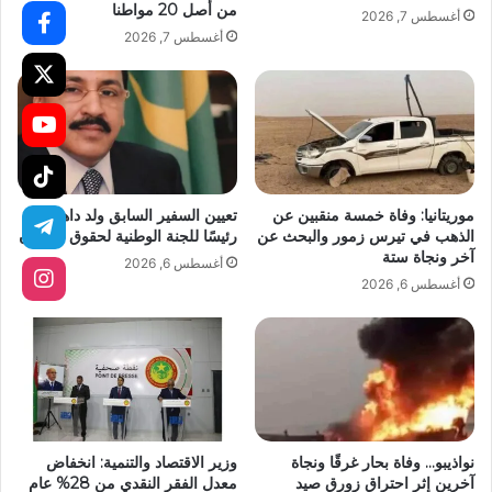
من أصل 20 مواطنا
أغسطس 7, 2026
أغسطس 7, 2026
موريتانيا: وفاة خمسة منقبين عن
تعيين السفير السابق ولد داهي
الذهب في تيرس زمور والبحث عن
رئيسًا للجنة الوطنية لحقوق الإنسان
آخر ونجاة ستة
أغسطس 6, 2026
أغسطس 6, 2026
نواذيبو… وفاة بحار غرقًا ونجاة
وزير الاقتصاد والتنمية: انخفاض
آخرين إثر احتراق زورق صيد
معدل الفقر النقدي من 28% عام