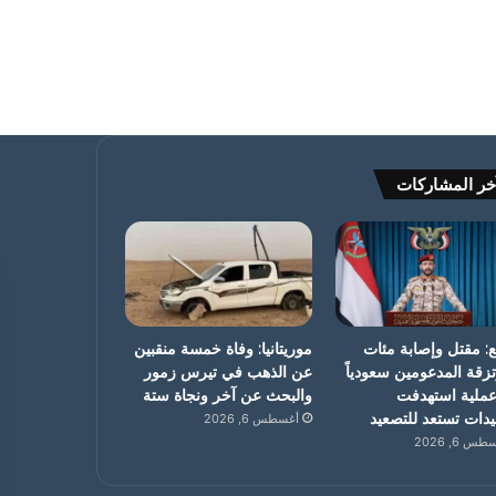
خر المشاركات
: مقتل وإصابة مئات
موريتانيا: وفاة خمسة منقبين
تزقة المدعومين سعودياً
عن الذهب في تيرس زمور
ملية استهدفت
والبحث عن آخر ونجاة ستة
دات تستعد للتصعيد
أغسطس 6, 2026
س 6, 2026