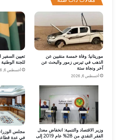
موريتانيا: وفاة خمسة منقبين عن
تعيين السفير ا
الذهب في تيرس زمور والبحث عن
للجنة الوطنية 
آخر ونجاة ستة
أغسطس 6, 2026
أغسطس 6, 2026
وزير الاقتصاد والتنمية: انخفاض معدل
مجلس الوزراء 
الفقر النقدي من 28% عام 2019 إلى
في عدة قطاعات