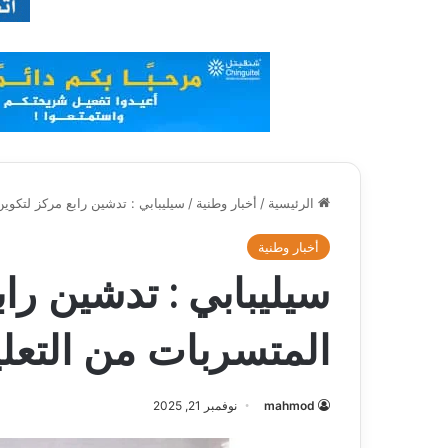
الرئيسية
/
أخبار وطنية
/
سيليبابي : تدشين رابع مركز لتكوين
أخبار وطنية
سيليبابي : تدشين راب
المتسربات من التعلي
mahmod
نوفمبر 21, 2025