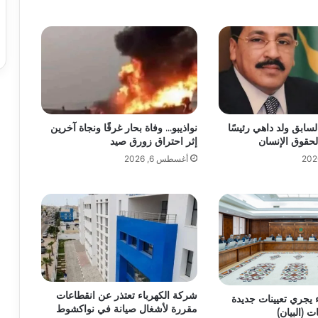
لسابق ولد داهي رئيسًا
نواذيبو… وفاة بحار غرقًا ونجاة آخرين
لحقوق الإنسان
إثر احتراق زورق صيد
أغسطس 6, 2026
شركة الكهرباء تعتذر عن انقطاعات
يجري تعيينات جديدة
مقررة لأشغال صيانة في نواكشوط
 (البيان)