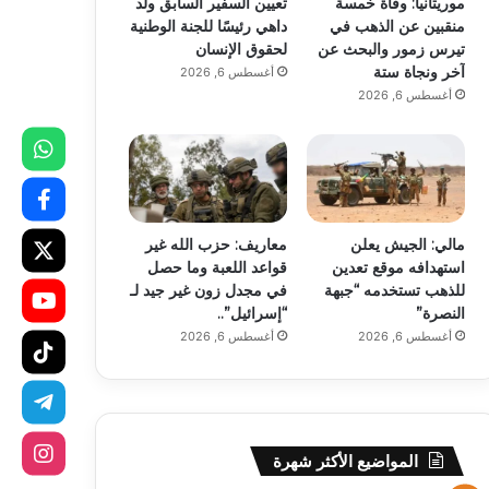
موريتانيا: وفاة خمسة
تعيين السفير السابق ولد
منقبين عن الذهب في
داهي رئيسًا للجنة الوطنية
تيرس زمور والبحث عن
لحقوق الإنسان
آخر ونجاة ستة
أغسطس 6, 2026
أغسطس 6, 2026
مالي: الجيش يعلن
معاريف: حزب الله غير
استهدافه موقع تعدين
قواعد اللعبة وما حصل
للذهب تستخدمه “جبهة
في مجدل زون غير جيد لـ
النصرة”
“إسرائيل”..
أغسطس 6, 2026
أغسطس 6, 2026
المواضيع الأكثر شهرة