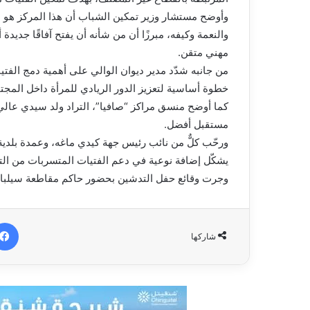
وأوضح مستشار وزير تمكين الشباب أن هذا المركز هو 
والنعمة وكيفه، مبرزًا أن من شأنه أن يفتح آفاقًا جديد
مهني متقن.
من جانبه شدّد مدير ديوان الوالي على أهمية دمج الفت
خطوة أساسية لتعزيز الدور الريادي للمرأة داخل المجت
كما أوضح منسق مراكز “صافيا”، التراد ولد سيدي عالي
مستقبل أفضل.
ورحّب كلٌّ من نائب رئيس جهة كيدي ماغه، وعمدة بلدية 
يشكّل إضافة نوعية في دعم الفتيات المتسربات من الت
وجرت وقائع حفل التدشين بحضور حاكم مقاطعة سيلبابي 
شاركها