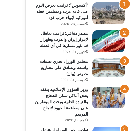
“أكسيوس”: ترامب يعرض اليوم
على قادة عرب ومسلمين خطة
أميركية لإنهاء حرب غزة
سبتمبر 23, 2025
مصدر دفاعي: ترامب يماطل
لابتزاز إيران والعرب وطهران
قد تغير مسارها في أي لحظة
فبراير 21, 2026
مجلس الوزراء يجري تعيينات
واسعة ويصادق على مشاريع
نصوص (بيان)
ديسمبر 31, 2025
وزير الشؤون الإسلامية يتفقد
بعض أماكن سكن الحجاج
والعيادة الطبية ويحث المؤطرين
على مضاعفة الجهود لإنجاح
الموسم
مايو 15, 2026
نواذيبو :خفر السواحل ينتشل