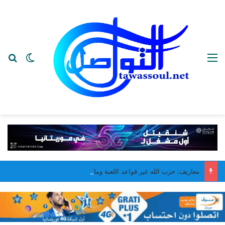
القائمة
بح
الوضع ا
معاريف: حزب الله غير قواعد اللعبة وما حصل في مجدل زون غير جيد لـ “إسرائيل”..