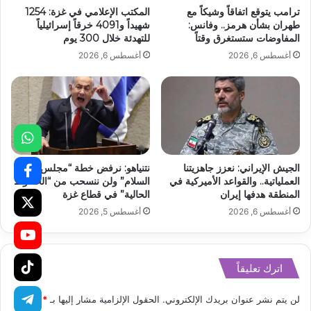
ترامب يتوقع اتفاقاً وشيكاً مع
المكتب الإعلامي في غزة: 1254
طهران بشأن هرمز.. وفانس:
شهيداً و4091 خرقاً إسرائيلياً
المفاوضات ستستغرق وقتاً
للتهدئة خلال 300 يوم
أغسطس 6, 2026
أغسطس 6, 2026
الجيش الإيراني: نعزز جاهزيتنا
نتنياهو: نرفض خطة “مجلس
العملياتية.. والقواعد الأميركية في
السلام” ولن ننسحب من “الخطوط
المنطقة هدفها إيران
الحالية” في قطاع غزة
أغسطس 6, 2026
أغسطس 5, 2026
اترك تعليقاً
لن يتم نشر عنوان بريدك الإلكتروني.
الحقول الإلزامية مشار إليها بـ
*