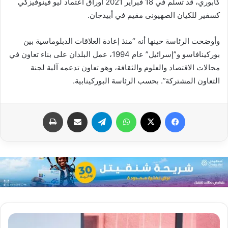
كابوري، قد تسلم في 18 فبراير 2021 أوراق اعتماد ليو فينوفيزكي
كسفير للكيان الصهيونى مقيم في أبيدجان.
وأوضحت الرئاسة حينها أنه “منذ إعادة العلاقات الدبلوماسية بين
بوركينافاسو و”إسرائيل” عام 1994، عمل البلدان على بناء تعاون في
مجالات الاقتصاد والعلوم والثقافة، وهو تعاون تدعمه آلية لجنة
التعاون المشتركة”. بحسب الرئاسة البوركينابية.
فيسبوك
X
واتساب
تيلقرام
مشاركة عبر البريد
طباعة