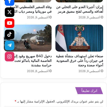
إيران: أجبرنا العدو على التخلي عن
وفاة السفير الفلسطيني الأسبق
أهدافه والسعي لفتح مضيق هرمز
في موريتانيا ومصر دياب اللوح
أغسطس 9, 2026
أغسطس 9, 2026
صنعاء تعلن استهداف منشأة نفطية
دخول 840 صهريج وقود إلى
في جيزان رداً على خرق السعودية
العاصمة المالية باماكو تحت
أجواء صعدة وحجة
حراسة مشددة
أغسطس 9, 2026
أغسطس 8, 2026
اترك تعليقاً
لن يتم نشر عنوان بريدك الإلكتروني.
الحقول الإلزامية مشار إليها بـ
*