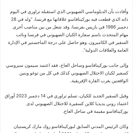
وأفادت بأن الدبلوماسي الصهيوني الذي استقبله تراوري في اليوم
ذاته الذي قطعت فيه بوركينافاسو علاقاتها مع فرنسا، “ولد في 28
دجمبر 1986 في باريس بفرنسا، وقد شغل من بين مناصب أخرى
مهام المتحدث باسم سفارة الكيان الصهيوني في فرنسا ونائب
السفير في الكاميرون. وهو حاصل على درجة الماجستير في الإدارة
العامة والعلاقات الدولية”.
وإلى جانب بوركينافاسو وساحل العاج، فقد اعتمد سيمون سيروسي
كسفير لكيان الاحتلال الصهيوني كذلك في كل من توغو وبنين
الواقعتين بغرب القارة الإفريقية.
وقبل السفير الجديد للكيان، تسلم تراوري في 14 دجمبر 2023 أوراق
اعتماد روني يديديا كلاين كسفيرة للاحتلال الصهيوني لدى
بوركينافاسو مقيمة في ساحل العاج.
وكان الرئيس المدني السابق لبوركينافاسو روك مارك كريستيان